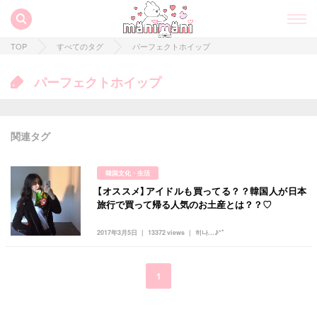
TOP
すべてのタグ
パーフェクトホイップ
パーフェクトホイップ
関連タグ
韓国文化・生活
【オススメ】アイドルも買ってる？？韓国人が日本
すべての記事
旅行で買って帰る人気のお土産とは？？♡
manimani について
2017年3月5日
13372 views
히나...♪*ﾟ
カテゴリー一覧
韓国
オルチャン
韓国コスメ
韓国トレンド
1
タグ一覧
韓国旅行
韓国ファッション
韓国アイドル
キュレーター一覧
メイク
k-pop
コスメ
ファッション