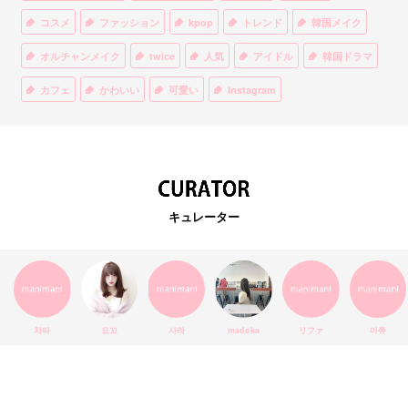
コスメ
ファッション
kpop
トレンド
韓国メイク
オルチャンメイク
twice
人気
アイドル
韓国ドラマ
カフェ
かわいい
可愛い
Instagram
オルチャンファッション
BTS
美容
ティント
リップ
韓国カフェ
スキンケア
韓国ブランド
KPOPアイドル
EXO
韓国語
ダイエット
stylekorean
3CE
キュレーター
インスタ映え
韓国グルメ
スタイルコリアン
インスタグラム
SEVENTEEN
セルカ
おしゃれ
エチュードハウス
防弾少年団
アプリ
韓国料理
コラボ
YouTube
少女時代
SNS映え
アイシャドウ
치타
요꼬
사라
madoka
リファ
마쮸
弘大
クッションファンデ
ハングル
旅行
MAY
Netflix
NCT
BLACKPINK
インスタ
おすすめ