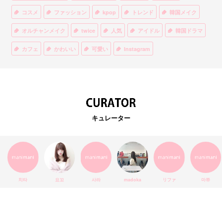
コスメ
ファッション
kpop
トレンド
韓国メイク
オルチャンメイク
twice
人気
アイドル
韓国ドラマ
カフェ
かわいい
可愛い
Instagram
オルチャンファッション
BTS
美容
ティント
リップ
韓国カフェ
スキンケア
韓国ブランド
KPOPアイドル
EXO
韓国語
ダイエット
stylekorean
3CE
キュレーター
インスタ映え
韓国グルメ
スタイルコリアン
インスタグラム
SEVENTEEN
セルカ
おしゃれ
エチュードハウス
防弾少年団
アプリ
韓国料理
コラボ
YouTube
少女時代
SNS映え
アイシャドウ
치타
요꼬
사라
madoka
リファ
마쮸
弘大
クッションファンデ
ハングル
旅行
MAY
Netflix
NCT
BLACKPINK
インスタ
おすすめ