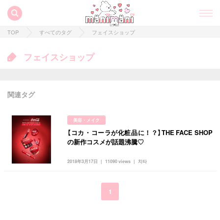
TOP
すべてのタグ
フェイスショップ
フェイスショップ
関連タグ
美容・メイク
【コカ・コーラが化粧品に！？】THE FACE SHOP
すべての記事
の新作コスメが話題沸騰♡
manimani について
2018年3月17日
11090 views
치타
カテゴリー一覧
韓国
オルチャン
韓国コスメ
韓国トレンド
1
タグ一覧
韓国旅行
韓国ファッション
韓国アイドル
キュレーター一覧
メイク
k-pop
コスメ
ファッション