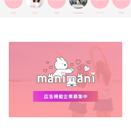
エチュードハウス
防弾少年団
アプリ
韓国料理
コラボ
YouTube
少女時代
SNS映え
アイシャドウ
치타
요꼬
사라
madoka
リファ
마쮸
弘大
クッションファンデ
ハングル
旅行
MAY
Netflix
NCT
BLACKPINK
インスタ
おすすめ
デビュー
渡韓
明洞
ソウル
オシャレ
夏
ホンデ
韓国雑貨