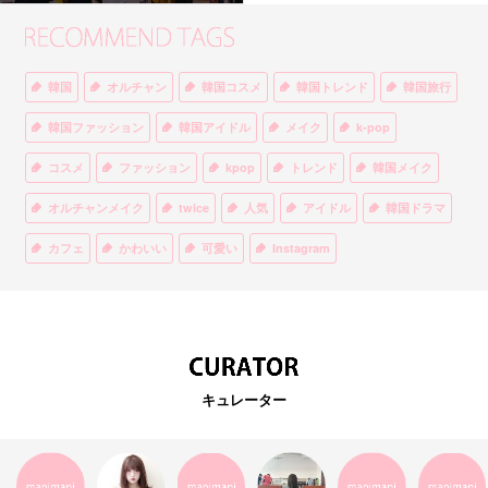
韓国
オルチャン
韓国コスメ
韓国トレンド
韓国旅行
韓国ファッション
韓国アイドル
メイク
k-pop
コスメ
ファッション
kpop
トレンド
韓国メイク
オルチャンメイク
twice
人気
アイドル
韓国ドラマ
カフェ
かわいい
可愛い
Instagram
オルチャンファッション
BTS
美容
ティント
リップ
韓国カフェ
スキンケア
韓国ブランド
KPOPアイドル
EXO
韓国語
ダイエット
stylekorean
3CE
キュレーター
インスタ映え
韓国グルメ
スタイルコリアン
インスタグラム
SEVENTEEN
セルカ
おしゃれ