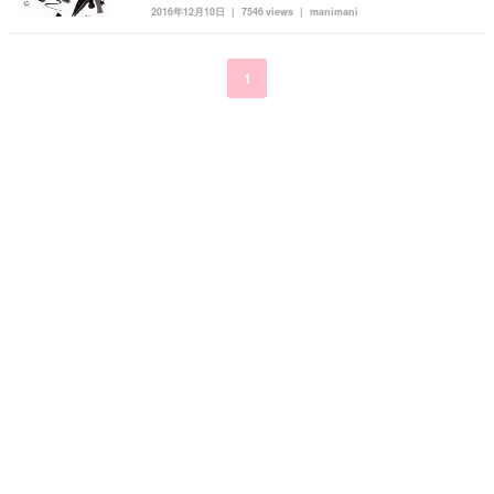
2016年12月10日
7546 views
manimani
kpop
トレンド
韓国メイク
運営会社
オルチャンメイク
twice
人気
アイドル
1
利用規約
韓国ドラマ
カフェ
かわいい
プライバシーポリシー
お問い合わせ