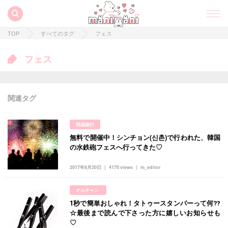
TOP
すべてのタグ
フェス
フェス
関連タグ
韓国旅行
無料で開催中！シンチョン(신촌)で行われた、韓国
すべての記事
の水鉄砲フェスへ行ってきた♡
manimani について
2017年8月20日
4170 views
m_editor
カテゴリー一覧
オルチャン.
韓国
オルチャン
韓国コスメ
韓国トレンド
1秒で簡単おしゃれ！タトゥースタンパーって何⁇
タグ一覧
韓国旅行
韓国ファッション
韓国アイドル
☆最後まで読んで下さった方に嬉しいお知らせも
♡
キュレーター一覧
メイク
k-pop
コスメ
ファッション