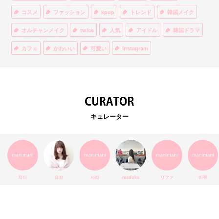
コスメ
ファッション
kpop
トレンド
韓国メイク
オルチャンメイク
twice
人気
アイドル
韓国ドラマ
カフェ
かわいい
可愛い
Instagram
オルチャンファッション
BTS
美容
ティント
リップ
韓国カフェ
スキンケア
韓国ブランド
KPOPアイドル
EXO
韓国語
ダイエット
stylekorean
3CE
キュレーター
インスタ映え
韓国グルメ
スタイルコリアン
インスタグラム
SEVENTEEN
セルカ
おしゃれ
エチュードハウス
防弾少年団
アプリ
韓国料理
コラボ
YouTube
少女時代
SNS映え
アイシャドウ
치타
요꼬
사라
madoka
リファ
마쮸
弘大
クッションファンデ
ハングル
旅行
MAY
Netflix
NCT
BLACKPINK
インスタ
おすすめ