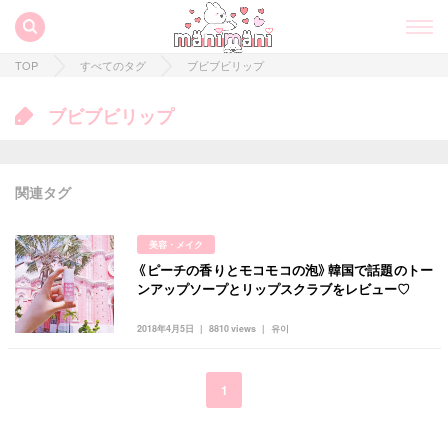
TOP
すべてのタグ
ブビブビリップ
ブビブビリップ
関連タグ
美容・メイク
《ピーチの香りとモコモコの泡》韓国で話題のトー
すべての記事
ンアップソープとリップスクラブをレビュー♡
manimani について
2018年4月5日
8810 views
유이
カテゴリー一覧
韓国
オルチャン
韓国コスメ
韓国トレンド
1
タグ一覧
韓国旅行
韓国ファッション
韓国アイドル
キュレーター一覧
メイク
k-pop
コスメ
ファッション