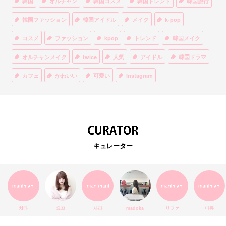
韓国
オルチャン
韓国コスメ
韓国トレンド
韓国旅行
韓国ファッション
韓国アイドル
メイク
k-pop
コスメ
ファッション
kpop
トレンド
韓国メイク
オルチャンメイク
twice
人気
アイドル
韓国ドラマ
カフェ
かわいい
可愛い
Instagram
オルチャンファッション
BTS
美容
ティント
リップ
韓国カフェ
スキンケア
韓国ブランド
KPOPアイドル
EXO
韓国語
ダイエット
stylekorean
3CE
キュレーター
インスタ映え
韓国グルメ
スタイルコリアン
インスタグラム
SEVENTEEN
セルカ
おしゃれ
エチュードハウス
防弾少年団
アプリ
韓国料理
コラボ
YouTube
少女時代
SNS映え
アイシャドウ
치타
요꼬
사라
madoka
リファ
마쮸
弘大
クッションファンデ
ハングル
旅行
MAY