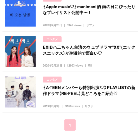
《Apple music♡》manimani的 雨の日にぴったり
なプレイリスト公開中〜！
2020年9月23日
3347 views
リファ
エンタメ
EXIDハ二ちゃん主演のウェブドラマ"XX"(エック
スエックス）が刺激的で面白い♡
2020年2月21日
12663 views
Mii
エンタメ
《A-TEENメンバーも特別出演♡》PLAYLISTの新
作ドラマ【RE-FEEL】見どころをご紹介♡
2019年3月3日
9166 views
リファ
1