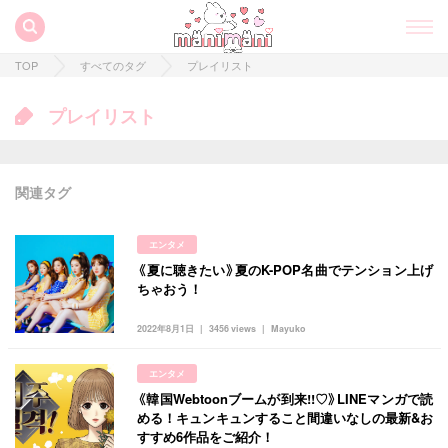
TOP
すべてのタグ
プレイリスト
プレイリスト
関連タグ
エンタメ
《夏に聴きたい》夏のK-POP名曲でテンション上げ
ちゃおう！
2022年8月1日
3456 views
Mayuko
すべての記事
エンタメ
manimani について
《韓国Webtoonブームが到来!!♡》LINEマンガで読
める！キュンキュンすること間違いなしの最新&お
カテゴリー一覧
すすめ6作品をご紹介！
韓国
オルチャン
韓国コスメ
韓国トレンド