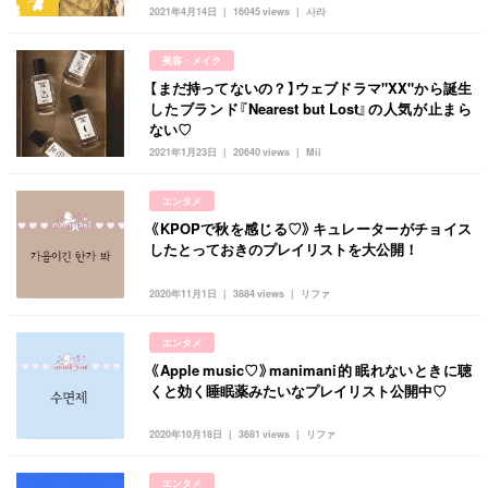
2021年4月14日
16045 views
사라
タグ一覧
韓国旅行
韓国ファッション
韓国アイドル
キュレーター一覧
美容・メイク
メイク
k-pop
コスメ
ファッション
【まだ持ってないの？】ウェブドラマ"XX"から誕生
kpop
トレンド
韓国メイク
運営会社
したブランド『Nearest but Lost』の人気が止まら
ない♡
オルチャンメイク
twice
人気
アイドル
利用規約
2021年1月23日
20640 views
Mii
韓国ドラマ
カフェ
かわいい
プライバシーポリシー
エンタメ
《KPOPで秋を感じる♡》キュレーターがチョイス
お問い合わせ
したとっておきのプレイリストを大公開！
2020年11月1日
3884 views
リファ
エンタメ
《Apple music♡》manimani的 眠れないときに聴
くと効く睡眠薬みたいなプレイリスト公開中♡
2020年10月18日
3681 views
リファ
エンタメ