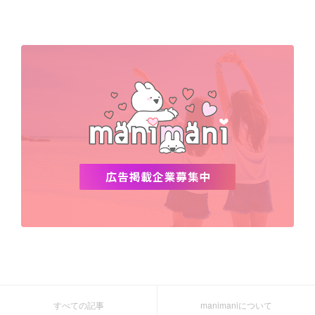
Netflix
NCT
BLACKPINK
インスタ
おすすめ
デビュー
渡韓
明洞
ソウル
オシャレ
夏
ホンデ
韓国雑貨
すべての記事
manimaniについて