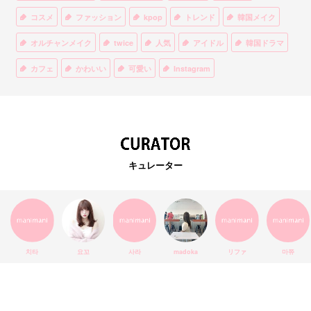
コスメ
ファッション
kpop
トレンド
韓国メイク
オルチャンメイク
twice
人気
アイドル
韓国ドラマ
カフェ
かわいい
可愛い
Instagram
オルチャンファッション
BTS
美容
ティント
リップ
韓国カフェ
スキンケア
韓国ブランド
KPOPアイドル
EXO
韓国語
ダイエット
stylekorean
3CE
キュレーター
インスタ映え
韓国グルメ
スタイルコリアン
インスタグラム
SEVENTEEN
セルカ
おしゃれ
エチュードハウス
防弾少年団
アプリ
韓国料理
コラボ
YouTube
少女時代
SNS映え
アイシャドウ
치타
요꼬
사라
madoka
リファ
마쮸
弘大
クッションファンデ
ハングル
旅行
MAY
Netflix
NCT
BLACKPINK
インスタ
おすすめ