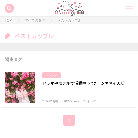
TOP
すべてのタグ
ベストカップル
ベストカップル
関連タグ
エンタメ
ドラマやモデルで活躍中!!パク・シネちゃん♡
すべての記事
manimani について
2017年1月8日
8027 views
히나...♪*ﾟ
カテゴリー一覧
韓国
オルチャン
韓国コスメ
韓国トレンド
1
タグ一覧
韓国旅行
韓国ファッション
韓国アイドル
キュレーター一覧
メイク
k-pop
コスメ
ファッション