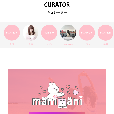
EXO
韓国語
ダイエット
stylekorean
3CE
キュレーター
インスタ映え
韓国グルメ
スタイルコリアン
インスタグラム
SEVENTEEN
セルカ
おしゃれ
エチュードハウス
防弾少年団
アプリ
韓国料理
コラボ
YouTube
少女時代
SNS映え
アイシャドウ
치타
요꼬
사라
madoka
リファ
마쮸
弘大
クッションファンデ
ハングル
旅行
MAY
Netflix
NCT
BLACKPINK
インスタ
おすすめ
デビュー
渡韓
明洞
ソウル
オシャレ
夏
ホンデ
韓国雑貨