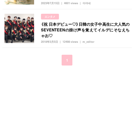
キュレーター一覧
メイク
k-pop
コスメ
ファッション
2023年7月15日
4601 views
아야네
kpop
トレンド
韓国メイク
運営会社
エンタメ
オルチャンメイク
twice
人気
アイドル
《祝 日本デビュー♡》日韓の女子中高生に大人気の
利用規約
SEVENTEENの掛け声を覚えてイルデにそなえち
韓国ドラマ
カフェ
かわいい
ゃお♡
プライバシーポリシー
2018年3月5日
12498 views
m_editor
お問い合わせ
1