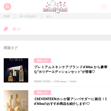
TOP
すべてのタグ
ホシ
ホシ
関連タグ
韓国コスメ
プレミアムスキンケアブランドd'Alba から豪華
すべての記事
な"ホリデーエディションセット"が登場♡
manimani について
2023年11月16日
2153 views
아야네
カテゴリー一覧
韓国コスメ
韓国
オルチャン
韓国コスメ
韓国トレンド
《SEVENTEENホシが新アンバサダーに就任！》
タグ一覧
d'Albaのおすすめ商品を紹介します!♡
韓国旅行
韓国ファッション
韓国アイドル