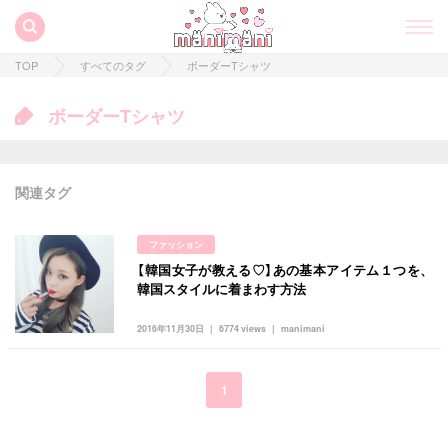
TOP
すべてのタグ
ボーダーTシャツ
ボーダーTシャツ
関連タグ
ファッション
【韓国女子が教える♡】あの基本アイテム１つを、
すべての記事
韓国スタイルに着まわす方法
manimani について
2016年11月30日
6774 views
manimani
カテゴリー一覧
韓国
オルチャン
韓国コスメ
韓国トレンド
1
タグ一覧
韓国旅行
韓国ファッション
韓国アイドル
キュレーター一覧
メイク
k-pop
コスメ
ファッション