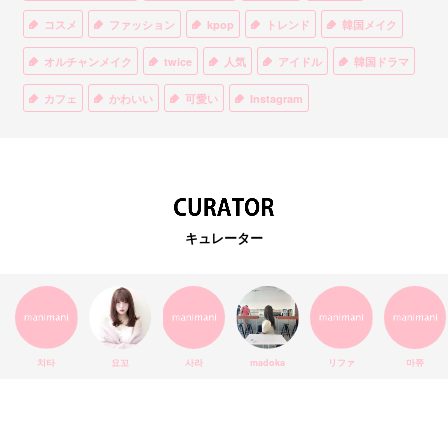
コスメ
ファッション
kpop
トレンド
韓国メイク
オルチャンメイク
twice
人気
アイドル
韓国ドラマ
カフェ
かわいい
可愛い
Instagram
オルチャンファッション
BTS
美容
ティント
リップ
韓国カフェ
スキンケア
韓国ブランド
KPOPアイドル
EXO
韓国語
ダイエット
stylekorean
3CE
キュレーター
インスタ映え
韓国グルメ
スタイルコリアン
インスタグラム
SEVENTEEN
セルカ
おしゃれ
エチュードハウス
防弾少年団
アプリ
韓国料理
コラボ
YouTube
少女時代
SNS映え
アイシャドウ
치타
요꼬
사라
madoka
リファ
마쮸
弘大
クッションファンデ
ハングル
旅行
MAY
Netflix
NCT
BLACKPINK
インスタ
おすすめ