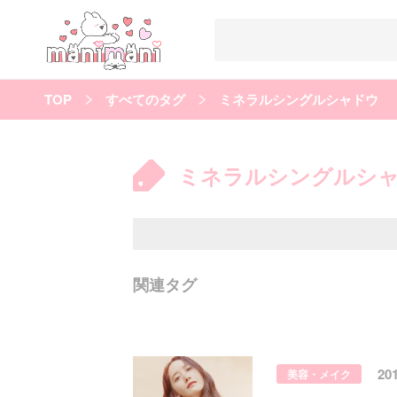
TOP
すべてのタグ
ミネラルシングルシャドウ
すべての記事
manimani について
ミネラルシングルシ
カテゴリー一覧
韓国
オルチャン
韓国コスメ
韓国トレンド
タグ一覧
韓国メイク
オルチャンメイク
twice
人気
キュレーター一覧
関連タグ
運営会社
利用規約
プライバシーポリシー
20
美容・メイク