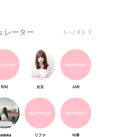
ュレーター
もっと見る
치타
요꼬
사라
adoka
リファ
마쮸