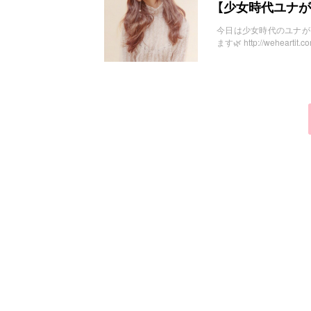
お問い合わせ
【少女時代ユナ
今日は少女時代のユナが
ます🌿 http://weheart