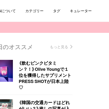
aniについて
カテゴリー
タグ
キュレーター
日のオススメ
もっと見る
コスメ
ファッション
kpop
トレンド
《飲むピンクビタミ
ン？！》Olive Youngで１
位を獲得したサプリメント
PRESS SHOTが日本上陸
♡
《韓国の交通カードはどれ
がいい？》推しの写真が入