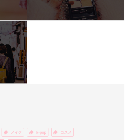
メイク
k-pop
コスメ