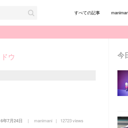
すべての記事
manim
今
ャドウ
韓国旅行
韓国ファッション
韓国アイドル
メイク
k-pop
アイドル
韓国ドラマ
カフェ
かわいい
16年7月24日
manimani
12723 views