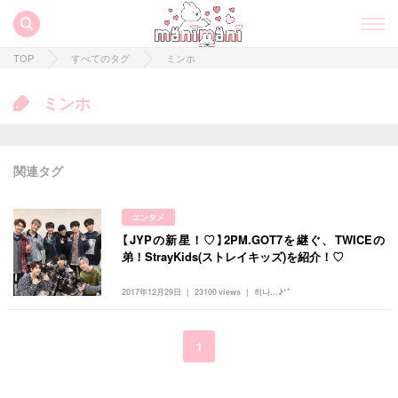
TOP
すべてのタグ
ミンホ
ミンホ
関連タグ
エンタメ
【JYPの新星！♡】2PM.GOT7を継ぐ、TWICEの
すべての記事
弟！StrayKids(ストレイキッズ)を紹介！♡
manimani について
2017年12月29日
23100 views
히나...♪*ﾟ
カテゴリー一覧
韓国
オルチャン
韓国コスメ
韓国トレンド
1
タグ一覧
韓国旅行
韓国ファッション
韓国アイドル
キュレーター一覧
メイク
k-pop
コスメ
ファッション