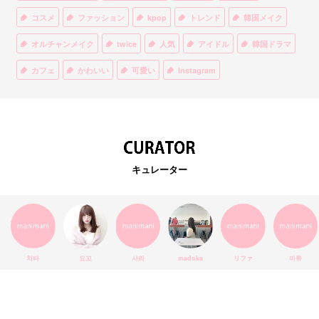
コスメ
ファッション
kpop
トレンド
韓国メイク
オルチャンメイク
twice
人気
アイドル
韓国ドラマ
カフェ
かわいい
可愛い
Instagram
オルチャンファッション
BTS
美容
ティント
リップ
韓国カフェ
スキンケア
韓国ブランド
KPOPアイドル
EXO
韓国語
ダイエット
stylekorean
3CE
キュレーター
インスタ映え
韓国グルメ
スタイルコリアン
インスタグラム
SEVENTEEN
セルカ
おしゃれ
エチュードハウス
防弾少年団
アプリ
韓国料理
コラボ
YouTube
少女時代
SNS映え
アイシャドウ
치타
요꼬
사라
madoka
リファ
마쮸
弘大
クッションファンデ
ハングル
旅行
MAY
Netflix
NCT
BLACKPINK
インスタ
おすすめ