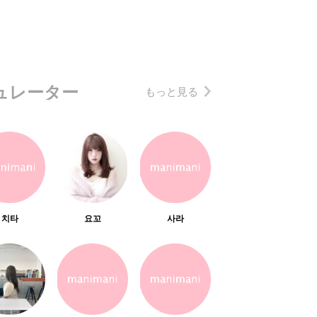
ュレーター
もっと見る
치타
요꼬
사라