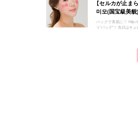
お問い合わせ
【セルカが止まら
미모(国宝級美
パックで美肌に♡ http://n
う"パック"！ 先日はキ