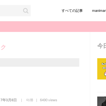
すべての記事
manim
今
ック
韓国旅行
韓国ファッション
韓国アイドル
メイク
k-pop
アイドル
韓国ドラマ
カフェ
かわいい
17年3月8日
마쮸
6490 views