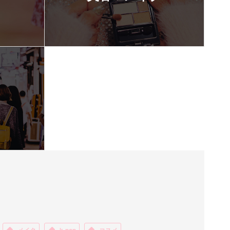
メイク
k-pop
コスメ