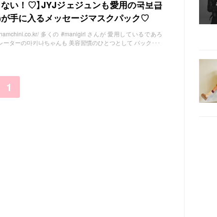
ない！♡】JYJジェジュンも愛用の국보급
貌)が手に入るメッセージマスクパック♡
amchini.co.kr/ 多くの #manigirl さんが 愛用しているであろ
ュレーターの마키나ちゃんも 美容習慣のひとつとして パック･･･
1