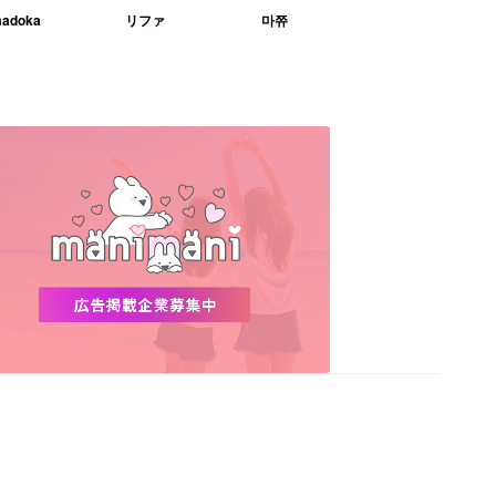
adoka
リファ
마쮸