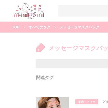
TOP
すべてのタグ
メッセージマスクパック
すべての記事
manimani について
メッセージマスクパ
カテゴリー一覧
韓国
オルチャン
韓国コスメ
韓国トレンド
タグ一覧
韓国メイク
オルチャンメイク
twice
人気
キュレーター一覧
関連タグ
運営会社
利用規約
プライバシーポリシー
20
美容・メイク