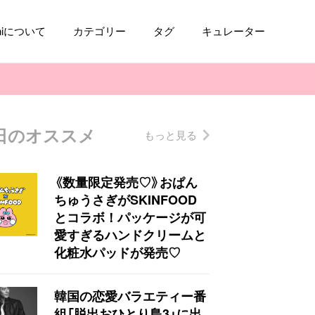
aniについて
カテゴリー
タグ
キュレーター
日のオススメ
もっと見る
コスメ
ファッション
kpop
トレンド
《数量限定発売♡》おぱん
ちゅうさぎがSKINFOOD
とコラボ！パッケージが可
愛すぎるハンドクリームと
化粧水パッドが発売♡
韓国の恋愛バラエティー番
組「脱出おひとり島3」に出