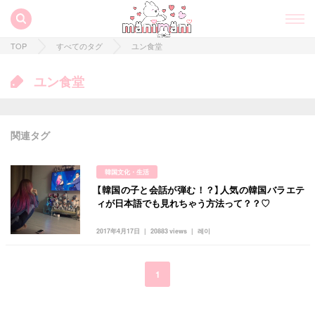
TOP
すべてのタグ
ユン食堂
ユン食堂
関連タグ
韓国文化・生活
【韓国の子と会話が弾む！？】人気の韓国バラエテ
すべての記事
ィが日本語でも見れちゃう方法って？？♡
manimani について
2017年4月17日
20883 views
레이
カテゴリー一覧
韓国
オルチャン
韓国コスメ
韓国トレンド
1
タグ一覧
韓国旅行
韓国ファッション
韓国アイドル
キュレーター一覧
メイク
k-pop
コスメ
ファッション