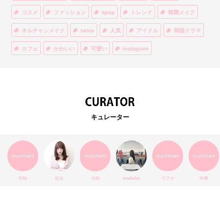
コスメ
ファッション
kpop
トレンド
韓国メイク
オルチャンメイク
twice
人気
アイドル
韓国ドラマ
カフェ
かわいい
可愛い
Instagram
オルチャンファッション
BTS
美容
ティント
リップ
韓国カフェ
スキンケア
韓国ブランド
KPOPアイドル
EXO
韓国語
ダイエット
stylekorean
3CE
キュレーター
インスタ映え
韓国グルメ
スタイルコリアン
インスタグラム
SEVENTEEN
セルカ
おしゃれ
エチュードハウス
防弾少年団
アプリ
韓国料理
コラボ
YouTube
少女時代
SNS映え
アイシャドウ
치타
요꼬
사라
madoka
リファ
마쮸
弘大
クッションファンデ
ハングル
旅行
MAY
Netflix
NCT
BLACKPINK
インスタ
おすすめ