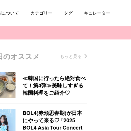
aniについて
カテゴリー
タグ
キュレーター
日のオススメ
もっと見る
コスメ
ファッション
kpop
トレンド
≪韓国に行ったら絶対食べ
て！第4弾≫美味しすぎる
韓国料理をご紹介♡
BOL4(赤頬思春期)が日本
にやって来る♡ 「2025
BOL4 Asia Tour Concert