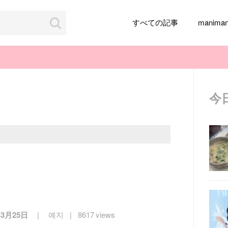
すべての記事
manim
今
韓国旅行
韓国ファッション
韓国アイドル
メイク
k-pop
アイドル
韓国ドラマ
カフェ
かわいい
年3月25日
예지
8617 views