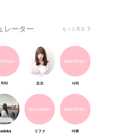
ュレーター
もっと見る
치타
요꼬
사라
adoka
リファ
마쮸