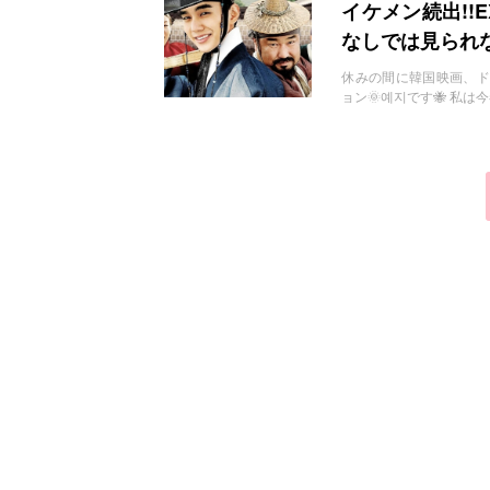
お問い合わせ
イケメン続出!!
なしでは見られな
休みの間に韓国映画、ドラマを見たい
ョン🌞예지です🐝 私