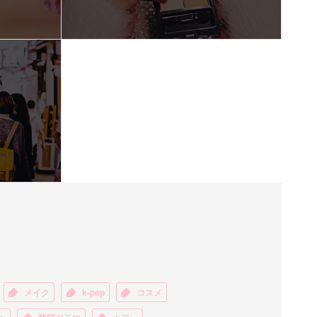
メイク
k-pop
コスメ