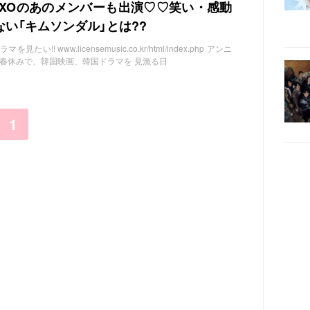
EXOのあのメンバーも出演♡♡笑い・感動
い「キムソンダル」とは??
!! www.licensemusic.co.kr/html/index.php アンニ
は今春休みで、韓国映画、韓国ドラマを 見漁る日
1