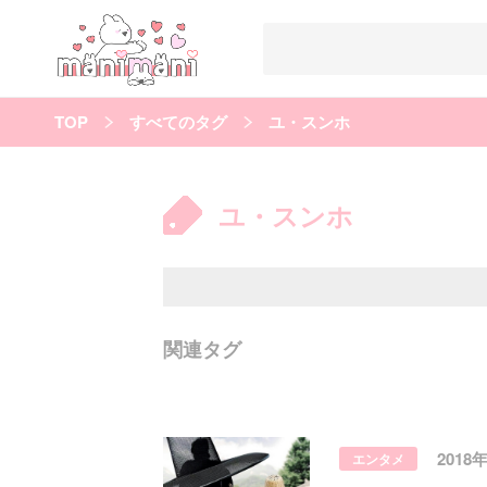
TOP
すべてのタグ
ユ・スンホ
すべての記事
manimani について
ユ・スンホ
カテゴリー一覧
韓国
オルチャン
韓国コスメ
韓国トレンド
タグ一覧
韓国メイク
オルチャンメイク
twice
人気
キュレーター一覧
関連タグ
運営会社
利用規約
プライバシーポリシー
2018
エンタメ