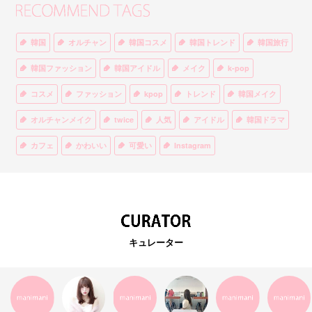
韓国
オルチャン
韓国コスメ
韓国トレンド
韓国旅行
韓国ファッション
韓国アイドル
メイク
k-pop
コスメ
ファッション
kpop
トレンド
韓国メイク
オルチャンメイク
twice
人気
アイドル
韓国ドラマ
カフェ
かわいい
可愛い
Instagram
オルチャンファッション
BTS
美容
ティント
リップ
韓国カフェ
スキンケア
韓国ブランド
KPOPアイドル
EXO
韓国語
ダイエット
stylekorean
3CE
キュレーター
インスタ映え
韓国グルメ
スタイルコリアン
インスタグラム
SEVENTEEN
セルカ
おしゃれ
エチュードハウス
防弾少年団
アプリ
韓国料理