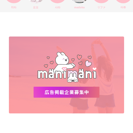
コラボ
YouTube
少女時代
SNS映え
アイシャドウ
치타
요꼬
사라
madoka
リファ
마쮸
弘大
クッションファンデ
ハングル
旅行
MAY
Netflix
NCT
BLACKPINK
インスタ
おすすめ
デビュー
渡韓
明洞
ソウル
オシャレ
夏
ホンデ
韓国雑貨