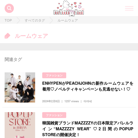
TOP
すべてのタグ
ルームウェア
ルームウェア
関連タグ
ファッション
ENHYPENがPEACHJOHNの新作ルームウェアを
着用♡ノベルティキャンペーンも見逃せない！♡
すべての記事
2024年2月6日
1257 views
아야네
manimani について
ファッション
韓国雑貨ブランドMAZZZZYの日本限定アパレルラ
カテゴリー一覧
イン“MAZZZZY WEAR”♡2日間のPOPUP
韓国
オルチャン
韓国コスメ
韓国トレンド
STOREの開催決定！
タグ一覧