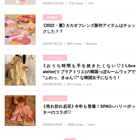
韓国旅行
韓国ファッション
韓国アイドル
2023年12月10日
1722 views
사라
キュレーター一覧
メイク
k-pop
コスメ
ファッション
SNS映え
kpop
トレンド
韓国メイク
運営会社
《2022・夏》カカオフレンズ新作アイテムはチェッ
クした？？
オルチャンメイク
twice
人気
アイドル
利用規約
2022年7月21日
2891 views
Mayuko
韓国ドラマ
カフェ
かわいい
プライバシーポリシー
ファッション
お問い合わせ
《おうち時間も手を抜きたくない♡》Libra
atelier(リブラアトリエ)の韓国っぽルームウェアで
"ふわっ、きゅん♡" な韓国女子になろう！
2021年6月20日
4611 views
소미
ファッション
《売れ切れ必至》今年も登場！SPAO×ハリーポッ
ターのコラボ♡
2020年10月9日
10663 views
nana