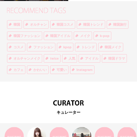
韓国
オルチャン
韓国コスメ
韓国トレンド
韓国旅行
韓国ファッション
韓国アイドル
メイク
k-pop
コスメ
ファッション
kpop
トレンド
韓国メイク
オルチャンメイク
twice
人気
アイドル
韓国ドラマ
カフェ
かわいい
可愛い
Instagram
オルチャンファッション
BTS
美容
ティント
リップ
韓国カフェ
スキンケア
韓国ブランド
KPOPアイドル
EXO
韓国語
ダイエット
stylekorean
3CE
キュレーター
インスタ映え
韓国グルメ
スタイルコリアン
インスタグラム
SEVENTEEN
セルカ
おしゃれ