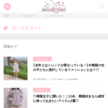
TOP
すべてのタグ
ロングスカート
ロングスカート
関連タグ
ファッション
【去年とはトレンドが変わっている！】今韓国の女
すべての記事
の子たちに流行しているファッションとは？♡
manimani について
2017年3月4日
11211 views
yuuka0908
カテゴリー一覧
オルチャン.
韓国
オルチャン
韓国コスメ
韓国トレンド
♡韓国女子に聞いた！この冬、韓国好きなら絶対
タグ一覧
韓国旅行
韓国ファッション
韓国アイドル
に持っておきたいアイテム3選♡
キュレーター一覧
メイク
k-pop
コスメ
ファッション