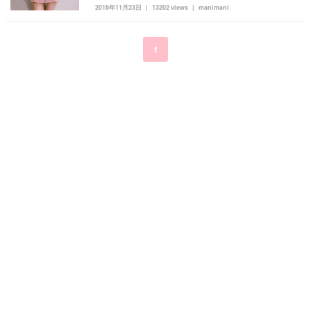
2016年11月23日
13202 views
manimani
kpop
トレンド
韓国メイク
運営会社
オルチャンメイク
twice
人気
アイドル
1
利用規約
韓国ドラマ
カフェ
かわいい
プライバシーポリシー
お問い合わせ