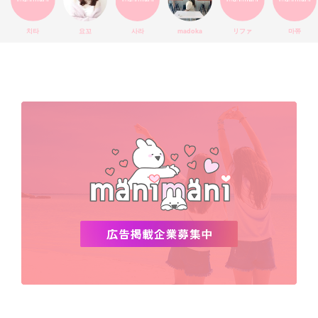
エチュードハウス
防弾少年団
アプリ
韓国料理
コラボ
YouTube
少女時代
SNS映え
アイシャドウ
치타
요꼬
사라
madoka
リファ
마쮸
弘大
クッションファンデ
ハングル
旅行
MAY
Netflix
NCT
BLACKPINK
インスタ
おすすめ
デビュー
渡韓
明洞
ソウル
オシャレ
夏
ホンデ
韓国雑貨