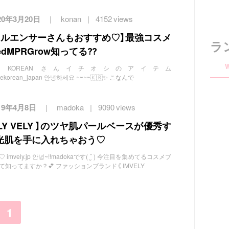
20年3月20日
konan
4152 views
フルエンサーさんもおすすめ♡】最強コスメ
ラ
のRedMPRGrow知ってる⁇
E KOREAN さんイチオシのアイテム
m/stylekorean_japan 안녕하세요 ~~~~🇰🇷✨ こなんで
19年4月8日
madoka
9090 views
LY VELY 】のツヤ肌パールベースが優秀す
光肌を手に入れちゃおう♡
vely.jp 안녕~!!madokaです( ¨̮ ) 今注目を集めてるコスメブ
 』って知ってますか？💕 ファッションブランド《 IMVELY
1