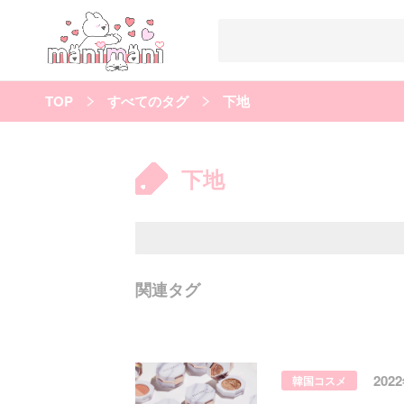
TOP
すべてのタグ
下地
すべての記事
manimani について
下地
カテゴリー一覧
韓国
オルチャン
韓国コスメ
韓国トレンド
タグ一覧
韓国メイク
オルチャンメイク
twice
人気
キュレーター一覧
関連タグ
運営会社
利用規約
プライバシーポリシー
202
韓国コスメ