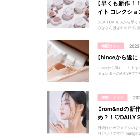
お問い合わせ
【早くも新作！！】
イト コレクシ
DEAR DAHLIAから早くも夏の
みなさん안녕하세요~🇰
202
韓国コスメ
【hinceから
hinceから遂に！！ https:/
キュレターのARISAです♥️ 
20
美容・メイク
《rom&ndの
め？！♡DAILY 
日焼け止め♡メイクのように選ぶ
타（ちた）です◎ manig