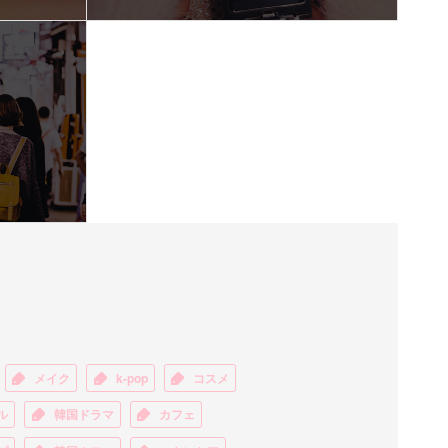
メイク
k-pop
コスメ
ル
韓国ドラマ
カフェ