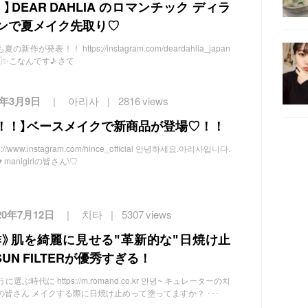
DEAR DAHLIA のロマンチック ディラ
ョンで夏メイク先取り♡
新作が発表！！ https://instagram.com/deardahlia_japan
✨こなんです♪ さて
2年3月9日
아리사
2816 views
遂に！！】ベースメイクで新商品が登場♡！！
/www.instagram.com/hince_official 안녕하세요.아리사입니다.
manigirlの皆さん\♡
20年7月12日
치타
5307 views
新作》肌を綺麗に見せる″革新的な″日焼け止
SUN FILTERが優秀すぎる！
時代に https://m.romand.co.kr 안녕~ キュレーターの치
irlの皆さん メイクする際に日焼け止めって塗ってますか？ ･･･