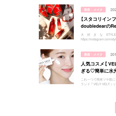
20
美容・メイク
【スタコリイン
doubledear
大好きなSTYL
https://instagram.co
20
美容・メイク
人気コスメ【 VE
ぎる♡簡単に水
これ一つで簡単ツヤ肌に♡ im
ランド 『 VELY VELY