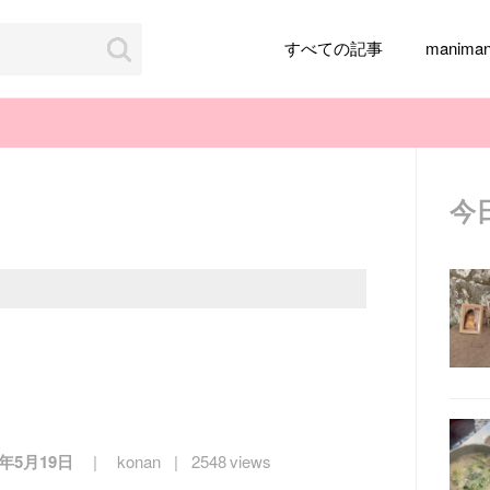
すべての記事
manim
今
韓国旅行
韓国ファッション
韓国アイドル
メイク
k-pop
アイドル
韓国ドラマ
カフェ
かわいい
2年5月19日
konan
2548 views