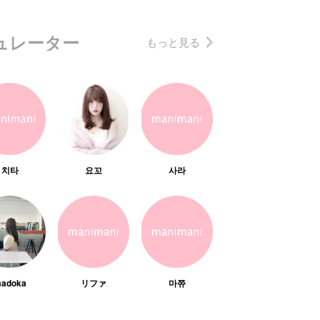
ュレーター
もっと見る
치타
요꼬
사라
adoka
リファ
마쮸