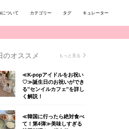
aniについて
カテゴリー
タグ
キュレーター
日のオススメ
もっと見る
コスメ
ファッション
kpop
トレンド
≪K-popアイドルをお祝い
♡≫誕生日のお祝いができ
る"センイルカフェ"を詳し
く解説！
≪韓国に行ったら絶対食べ
て！第4弾≫美味しすぎる