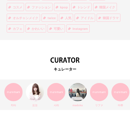
コスメ
ファッション
kpop
トレンド
韓国メイク
オルチャンメイク
twice
人気
アイドル
韓国ドラマ
カフェ
かわいい
可愛い
Instagram
オルチャンファッション
BTS
美容
ティント
リップ
韓国カフェ
スキンケア
韓国ブランド
KPOPアイドル
EXO
韓国語
ダイエット
stylekorean
3CE
キュレーター
インスタ映え
韓国グルメ
スタイルコリアン
インスタグラム
SEVENTEEN
セルカ
おしゃれ
エチュードハウス
防弾少年団
アプリ
韓国料理
コラボ
YouTube
少女時代
SNS映え
アイシャドウ
치타
요꼬
사라
madoka
リファ
마쮸
弘大
クッションファンデ
ハングル
旅行
MAY
Netflix
NCT
BLACKPINK
インスタ
おすすめ