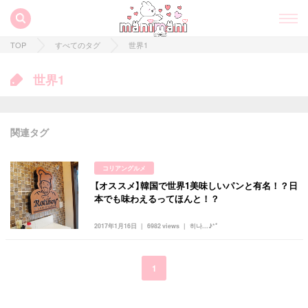
TOP
すべてのタグ
世界1
世界1
関連タグ
コリアングルメ
【オススメ】韓国で世界1美味しいパンと有名！？日
すべての記事
本でも味わえるってほんと！？
manimani について
2017年1月16日
6982 views
히나...♪*ﾟ
カテゴリー一覧
韓国
オルチャン
韓国コスメ
韓国トレンド
1
タグ一覧
韓国旅行
韓国ファッション
韓国アイドル
キュレーター一覧
メイク
k-pop
コスメ
ファッション