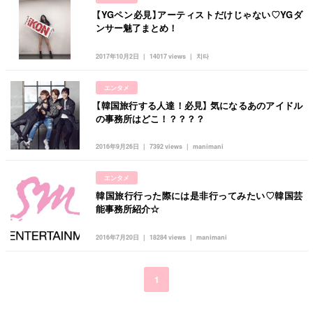
【YGペン必見】アーティストだけじゃない♡YGダ
ンサー魅了まとめ！
2017年10月2日
14017 views
치타
エンタメ
【韓国旅行する人達！必見】 気になるあのアイドル
の事務所はどこ！？？？？
2016年9月26日
7392 views
manimani
エンタメ
韓国旅行行った際には是非行ってみたい♡韓国芸
能事務所紹介☆
2016年7月20日
18284 views
manimani
1