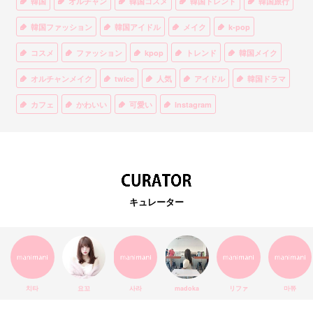
韓国
オルチャン
韓国コスメ
韓国トレンド
韓国旅行
韓国ファッション
韓国アイドル
メイク
k-pop
コスメ
ファッション
kpop
トレンド
韓国メイク
オルチャンメイク
twice
人気
アイドル
韓国ドラマ
カフェ
かわいい
可愛い
Instagram
オルチャンファッション
BTS
美容
ティント
リップ
韓国カフェ
スキンケア
韓国ブランド
KPOPアイドル
EXO
韓国語
ダイエット
stylekorean
3CE
キュレーター
インスタ映え
韓国グルメ
スタイルコリアン
インスタグラム
SEVENTEEN
セルカ
おしゃれ
エチュードハウス
防弾少年団
アプリ
韓国料理
コラボ
YouTube
少女時代
SNS映え
アイシャドウ
치타
요꼬
사라
madoka
リファ
마쮸
弘大
クッションファンデ
ハングル
旅行
MAY