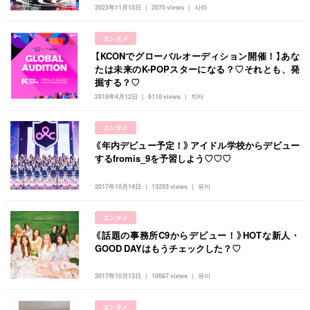
2023年11月15日
2070 views
사라
タグ一覧
韓国旅行
韓国ファッション
韓国アイドル
キュレーター一覧
エンタメ
メイク
k-pop
コスメ
ファッション
【KCONでグローバルオーディション開催！】あな
kpop
トレンド
韓国メイク
運営会社
たは未来のK-POPスターになる？♡それとも、発
掘する？♡
オルチャンメイク
twice
人気
アイドル
利用規約
2018年4月12日
6110 views
치타
韓国ドラマ
カフェ
かわいい
プライバシーポリシー
エンタメ
《年内デビュー予定！》アイドル学校からデビュー
お問い合わせ
するfromis_9を予習しよう♡♡♡
2017年10月14日
13255 views
유이
エンタメ
《話題の事務所C9からデビュー！》HOTな新人・
GOOD DAYはもうチェックした？♡
2017年10月13日
10687 views
유이
エンタメ