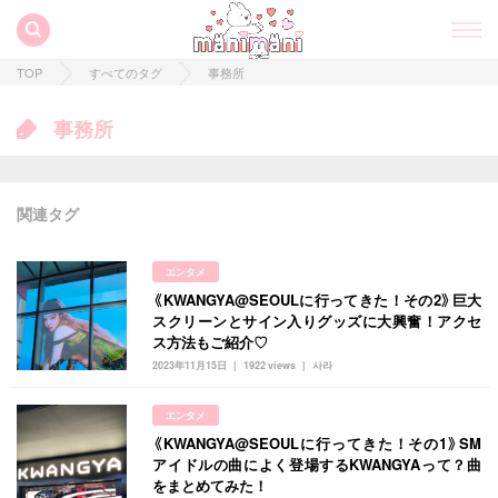
TOP
すべてのタグ
事務所
事務所
関連タグ
エンタメ
《KWANGYA@SEOULに行ってきた！その2》巨大
スクリーンとサイン入りグッズに大興奮！アクセ
ス方法もご紹介♡
2023年11月15日
1922 views
사라
すべての記事
エンタメ
manimani について
《KWANGYA@SEOULに行ってきた！その1》SM
アイドルの曲によく登場するKWANGYAって？曲
カテゴリー一覧
をまとめてみた！
韓国
オルチャン
韓国コスメ
韓国トレンド