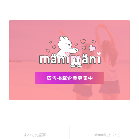
Netflix
NCT
BLACKPINK
インスタ
おすすめ
デビュー
渡韓
明洞
ソウル
オシャレ
夏
ホンデ
韓国雑貨
すべての記事
manimaniについて