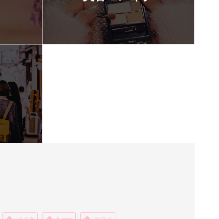
メイク
k-pop
コスメ