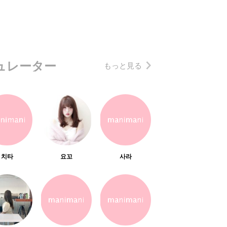
ュレーター
もっと見る
치타
요꼬
사라