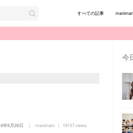
すべての記事
manim
今
韓国旅行
韓国ファッション
韓国アイドル
メイク
k-pop
アイドル
韓国ドラマ
カフェ
かわいい
16年6月28日
manimani
19137 views