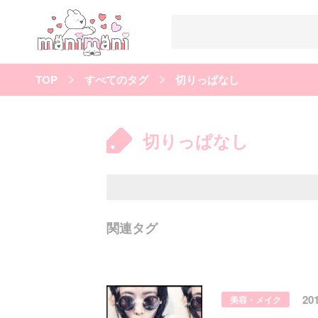
TOP
すべてのタグ
切りっぱなし
すべての記事
manimani について
切りっぱなし
カテゴリー一覧
韓国
オルチャン
韓国コスメ
韓国トレンド
タグ一覧
韓国メイク
オルチャンメイク
twice
人気
キュレーター一覧
関連タグ
運営会社
利用規約
プライバシーポリシー
20
美容・メイク