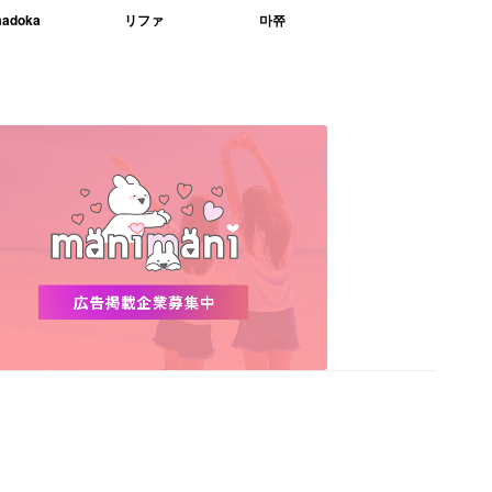
adoka
リファ
마쮸