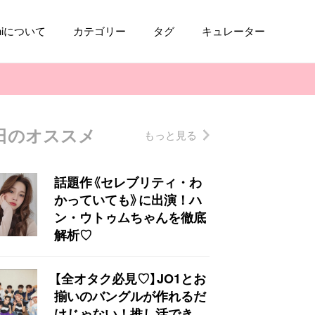
aniについて
カテゴリー
タグ
キュレーター
日のオススメ
もっと見る
コスメ
ファッション
kpop
トレンド
話題作《セレブリティ・わ
かっていても》に出演！ハ
ン・ウトゥムちゃんを徹底
解析♡
【全オタク必見♡】JO1とお
揃いのバングルが作れるだ
けじゃない！推し活でき