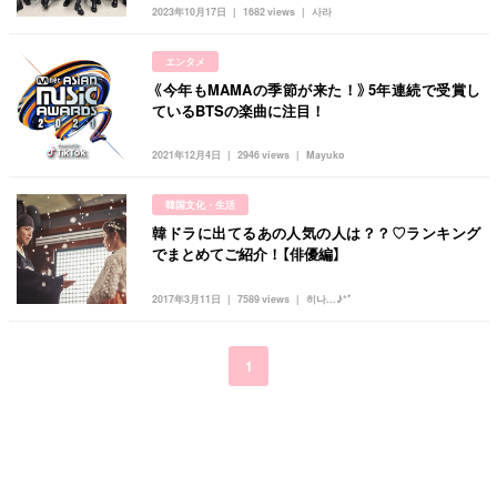
キュレーター一覧
メイク
k-pop
コスメ
ファッション
2023年10月17日
1682 views
사라
kpop
トレンド
韓国メイク
運営会社
エンタメ
オルチャンメイク
twice
人気
アイドル
《今年もMAMAの季節が来た！》5年連続で受賞し
利用規約
ているBTSの楽曲に注目！
韓国ドラマ
カフェ
かわいい
プライバシーポリシー
2021年12月4日
2946 views
Mayuko
お問い合わせ
韓国文化・生活
韓ドラに出てるあの人気の人は？？♡ランキング
でまとめてご紹介！【俳優編】
2017年3月11日
7589 views
히나...♪*ﾟ
1