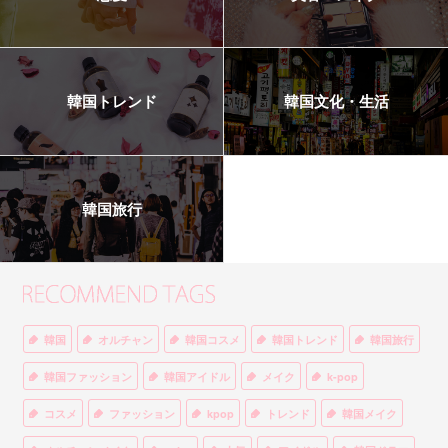
韓国トレンド
韓国文化・生活
韓国旅行
韓国
オルチャン
韓国コスメ
韓国トレンド
韓国旅行
韓国ファッション
韓国アイドル
メイク
k-pop
コスメ
ファッション
kpop
トレンド
韓国メイク