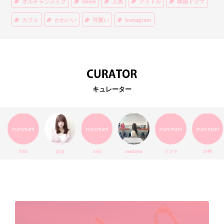
オルチャンメイク
twice
人気
アイドル
韓国ドラマ
カフェ
かわいい
可愛い
Instagram
オルチャンファッション
BTS
美容
ティント
リップ
韓国カフェ
スキンケア
韓国ブランド
KPOPアイドル
EXO
韓国語
ダイエット
stylekorean
3CE
キュレーター
インスタ映え
韓国グルメ
スタイルコリアン
インスタグラム
SEVENTEEN
セルカ
おしゃれ
エチュードハウス
防弾少年団
アプリ
韓国料理
コラボ
YouTube
少女時代
SNS映え
アイシャドウ
치타
요꼬
사라
madoka
リファ
마쮸
弘大
クッションファンデ
ハングル
旅行
MAY
Netflix
NCT
BLACKPINK
インスタ
おすすめ
デビュー
渡韓
明洞
ソウル
オシャレ
夏
ホンデ
韓国雑貨