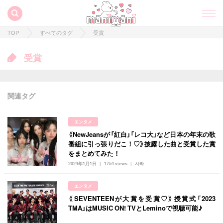
TOP
すべてのタグ
受賞
受賞
関連タグ
エンタメ
《NewJeansが「紅白」「レコ大」など日本の年末の歌
番組に引っ張りだこ！♡》披露した曲と受賞した賞
すべての記事
をまとめてみた！
2024年1月1日
1754 views
사라
manimani について
カテゴリー一覧
エンタメ
韓国
オルチャン
韓国コスメ
韓国トレンド
《SEVENTEENが大賞を受賞♡》授賞式「2023
タグ一覧
TMA」はMUSIC ON! TVとLeminoで視聴可能♪
韓国旅行
韓国ファッション
韓国アイドル