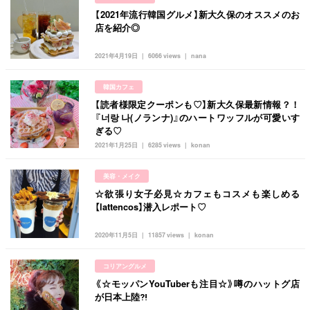
【2021年流行韓国グルメ】新大久保のオススメのお
店を紹介◎
2021年4月19日
6066 views
nana
韓国カフェ
【読者様限定クーポンも♡】新大久保最新情報？！
『너랑 나(ノランナ)』のハートワッフルが可愛いす
ぎる♡
2021年1月25日
6285 views
konan
美容・メイク
☆欲張り女子必見☆カフェもコスメも楽しめる
【lattencos】潜入レポート♡
2020年11月5日
11857 views
konan
コリアングルメ
《☆モッパンYouTuberも注目☆》噂のハットグ店
が日本上陸⁈