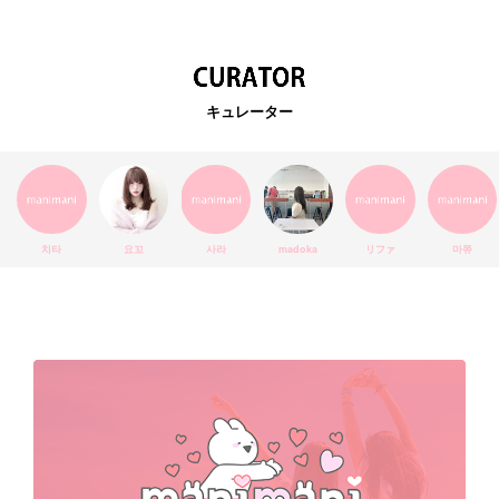
韓国カフェ
スキンケア
韓国ブランド
KPOPアイドル
EXO
韓国語
ダイエット
stylekorean
3CE
キュレーター
インスタ映え
韓国グルメ
スタイルコリアン
インスタグラム
SEVENTEEN
セルカ
おしゃれ
エチュードハウス
防弾少年団
アプリ
韓国料理
コラボ
YouTube
少女時代
SNS映え
アイシャドウ
치타
요꼬
사라
madoka
リファ
마쮸
弘大
クッションファンデ
ハングル
旅行
MAY
Netflix
NCT
BLACKPINK
インスタ
おすすめ
デビュー
渡韓
明洞
ソウル
オシャレ
夏
ホンデ
韓国雑貨