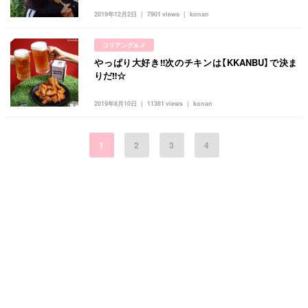
2019年12月2日
7901 views
konan
コリアングルメ
やっぱり大好き‼︎次のチキンは【KKANBU】で決ま
りだ‼︎☆
2019年8月10日
11361 views
konan
1
2
3
4