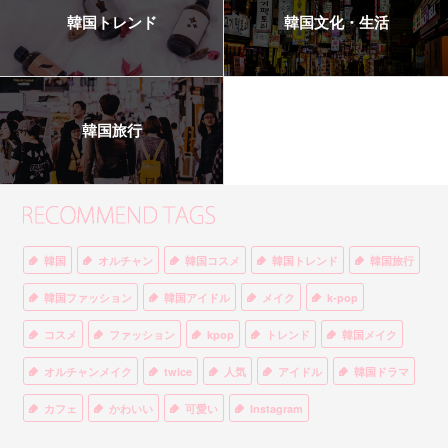
韓国トレンド
韓国文化・生活
韓国旅行
韓国
オルチャン
韓国コスメ
韓国トレンド
韓国旅行
韓国ファッション
韓国アイドル
メイク
k-pop
コスメ
ファッション
kpop
トレンド
韓国メイク
オルチャンメイク
twice
人気
アイドル
韓国ドラマ
カフェ
かわいい
可愛い
Instagram
オルチャンファッション
BTS
美容
ティント
リップ