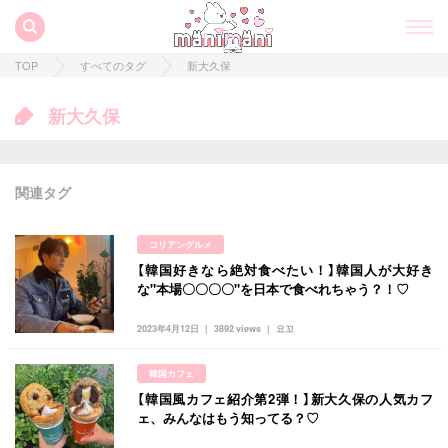
TOP
すべてのタグ
新大久保
新大久保
関連タグ
コリアングルメ
【韓国好きなら絶対食べたい！】韓国人が大好き
な"本場〇〇〇〇"を日本で食べれちゃう？！♡
2023年4月12日
3892 views
요꼬
すべての記事
韓国カフェ
manimani について
【韓国風カフェ紹介第2弾！】新大久保の人気カフ
ェ、みんなはもう知ってる？♡
カテゴリー一覧