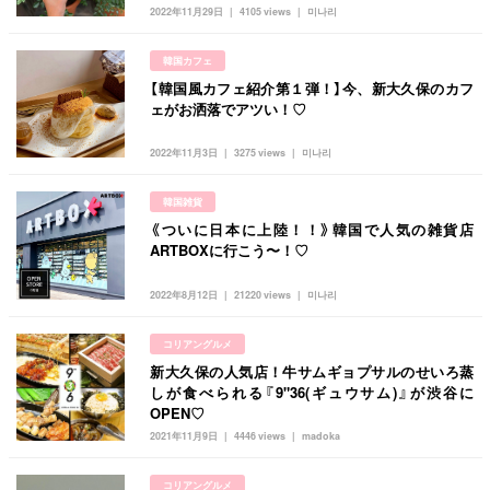
韓国
オルチャン
韓国コスメ
韓国トレンド
2022年11月29日
4105 views
미나리
タグ一覧
韓国旅行
韓国ファッション
韓国アイドル
韓国カフェ
キュレーター一覧
メイク
k-pop
コスメ
ファッション
【韓国風カフェ紹介第１弾！】今、新大久保のカフ
ェがお洒落でアツい！♡
kpop
トレンド
韓国メイク
運営会社
2022年11月3日
3275 views
미나리
オルチャンメイク
twice
人気
アイドル
利用規約
韓国ドラマ
カフェ
かわいい
韓国雑貨
プライバシーポリシー
《ついに日本に上陸！！》韓国で人気の雑貨店
ARTBOXに行こう〜！♡
お問い合わせ
2022年8月12日
21220 views
미나리
コリアングルメ
新大久保の人気店！牛サムギョプサルのせいろ蒸
しが食べられる『9"36(ギュウサム)』が渋谷に
OPEN♡
2021年11月9日
4446 views
madoka
コリアングルメ