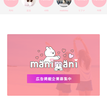
エチュードハウス
防弾少年団
アプリ
韓国料理
コラボ
YouTube
少女時代
SNS映え
アイシャドウ
치타
요꼬
사라
madoka
リファ
마쮸
弘大
クッションファンデ
ハングル
旅行
MAY
Netflix
NCT
BLACKPINK
インスタ
おすすめ
デビュー
渡韓
明洞
ソウル
オシャレ
夏
ホンデ
韓国雑貨