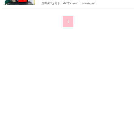
2016年1月4日
4422 views
manimani
kpop
トレンド
韓国メイク
運営会社
オルチャンメイク
twice
人気
アイドル
1
利用規約
韓国ドラマ
カフェ
かわいい
プライバシーポリシー
お問い合わせ