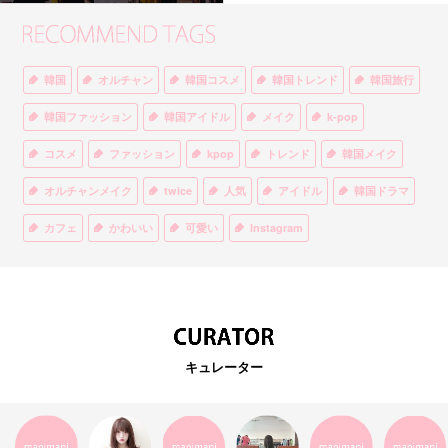
韓国
オルチャン
韓国コスメ
韓国トレンド
韓国旅行
韓国ファッション
韓国アイドル
メイク
k-pop
コスメ
ファッション
kpop
トレンド
韓国メイク
オルチャンメイク
twice
人気
アイドル
韓国ドラマ
カフェ
かわいい
可愛い
Instagram
オルチャンファッション
BTS
美容
ティント
リップ
韓国カフェ
スキンケア
韓国ブランド
KPOPアイドル
EXO
韓国語
ダイエット
stylekorean
3CE
キュレーター
インスタ映え
韓国グルメ
スタイルコリアン
インスタグラム
SEVENTEEN
セルカ
おしゃれ