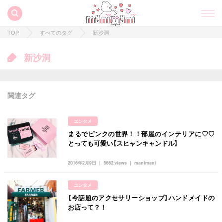
TOP
すべてのタグ
新沙洞
新沙洞
関連タグ
エンタメ
まるでピンクの世界！！部屋のインテリアに♡♡
すべての記事
とっても可愛い【スヒャンキャンドル】
manimani について
2016年2月9日
5662 views
manimani
カテゴリー一覧
エンタメ
韓国
オルチャン
韓国コスメ
韓国トレンド
【今話題のアクセサリーショップ】ハンドメイドの
タグ一覧
韓国旅行
韓国ファッション
韓国アイドル
お店って？！
キュレーター一覧
メイク
k-pop
コスメ
ファッション