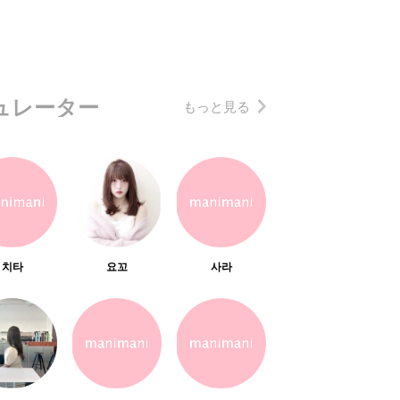
ュレーター
もっと見る
치타
요꼬
사라