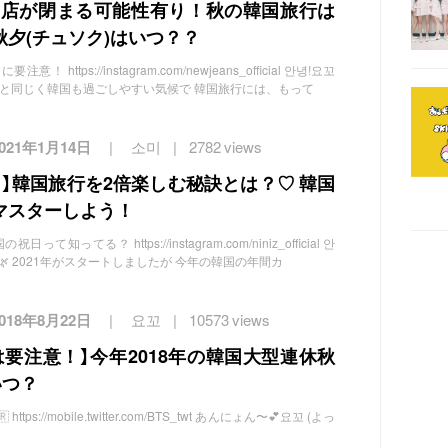
】お店が閉まる可能性有り！秋の韓国旅行は
夕(チュソク)はいつ？？
https://instagram.com/newjeans_official 안녕!요꼬
日本と同じく韓国も過ごしやすい気候で 韓国旅行には、もって
2021年1月14日
소미
2782 views
】韓国旅行を2倍楽しむ秘訣とは？♡ 韓国
マスターしよう！
て知ってる？ https://instagram.com/niniz_official 안
🌿 2021年がスタートしましたが 今年の韓国の年間カ
2018年8月22日
요꼬
10573 views
要注意！】今年2018年の韓国大型連休秋
いつ？
ps://mobile.twitter.com/BTS_twt あんにょん〜💕요꼬 (よっ