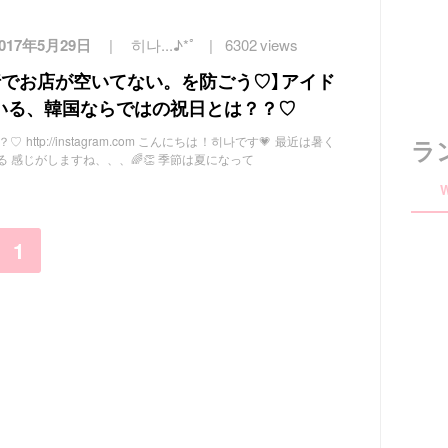
2017年5月29日
히나...♪*ﾟ
6302 views
行でお店が空いてない。を防ごう♡】アイド
いる、韓国ならではの祝日とは？？♡
ttp://instagram.com こんにちは！히나です💗 最近は暑く
ラ
 感じがしますね、、、🌈👏 季節は夏になって
1