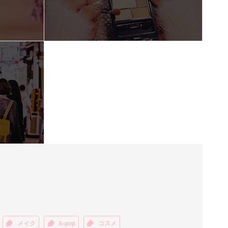
メイク
k-pop
コスメ