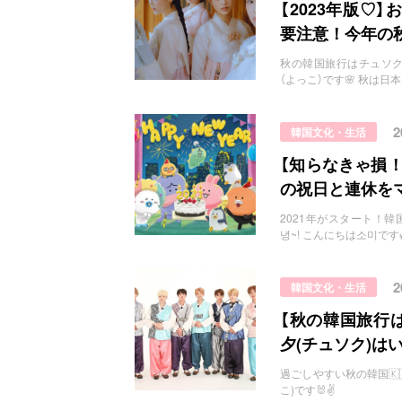
お問い合わせ
【2023年版♡
要注意！今年の秋
秋の韓国旅行はチュソクに要注意！ 
（よっこ）です🌸 秋は
韓国文化・生活
【知らなきゃ損！
の祝日と連休を
2021年がスタート！韓国の祝日っ
녕~! こんにちは소미です
韓国文化・生活
【秋の韓国旅行は
夕(チュソク)は
過ごしやすい秋の韓国🇰🇷 htt
こ)です🐰✌