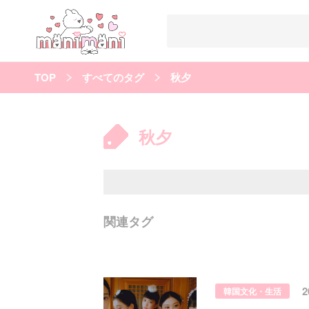
TOP
すべてのタグ
秋夕
すべての記事
manimani について
秋夕
カテゴリー一覧
韓国
オルチャン
韓国コスメ
韓国トレンド
タグ一覧
韓国メイク
オルチャンメイク
twice
人気
キュレーター一覧
関連タグ
運営会社
利用規約
プライバシーポリシー
韓国文化・生活