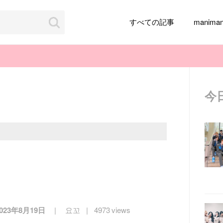
すべての記事
manim
今
韓国旅行
韓国ファッション
韓国アイドル
メイク
k-pop
アイドル
韓国ドラマ
カフェ
かわいい
2023年8月19日
요꼬
4973 views