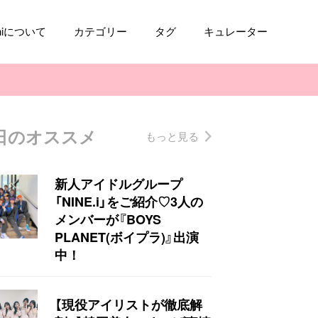
aniについて
カテゴリー
タグ
キュレーター
日のオススメ
もっと見る
コスメ
ファッション
kpop
トレンド
新人アイドルグループ
「NINE.i」をご紹介♡3人の
メンバーが『BOYS
PLANET(ボイプラ)』出演
中！
【現役アイリストが徹底解