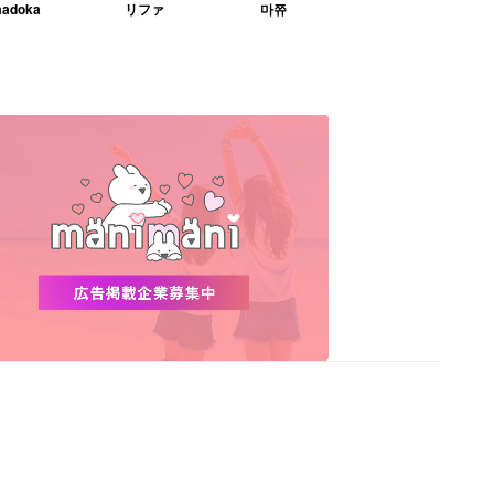
adoka
リファ
마쮸