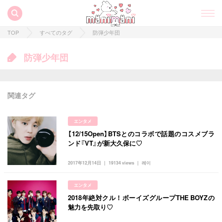
TOP
すべてのタグ
防弾少年団
防弾少年団
関連タグ
エンタメ
【12/15Open】BTSとのコラボで話題のコスメブラ
ンド『VT』が新大久保に♡
2017年12月14日
19134 views
레이
すべての記事
エンタメ
manimani について
2018年絶対クル！ボーイズグループTHE BOYZの
魅力を先取り♡
カテゴリー一覧