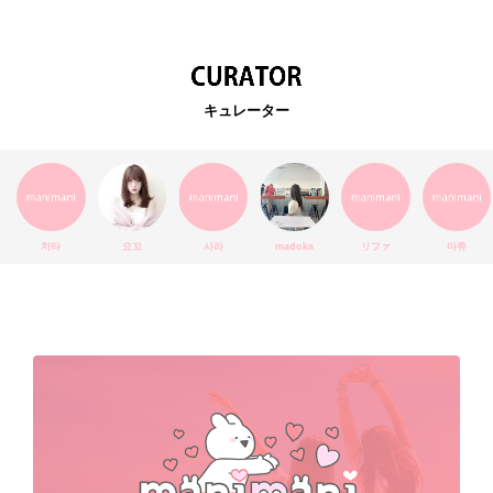
韓国カフェ
スキンケア
韓国ブランド
KPOPアイドル
EXO
韓国語
ダイエット
stylekorean
3CE
キュレーター
インスタ映え
韓国グルメ
スタイルコリアン
インスタグラム
SEVENTEEN
セルカ
おしゃれ
エチュードハウス
防弾少年団
アプリ
韓国料理
コラボ
YouTube
少女時代
SNS映え
アイシャドウ
치타
요꼬
사라
madoka
リファ
마쮸
弘大
クッションファンデ
ハングル
旅行
MAY
Netflix
NCT
BLACKPINK
インスタ
おすすめ
デビュー
渡韓
明洞
ソウル
オシャレ
夏
ホンデ
韓国雑貨