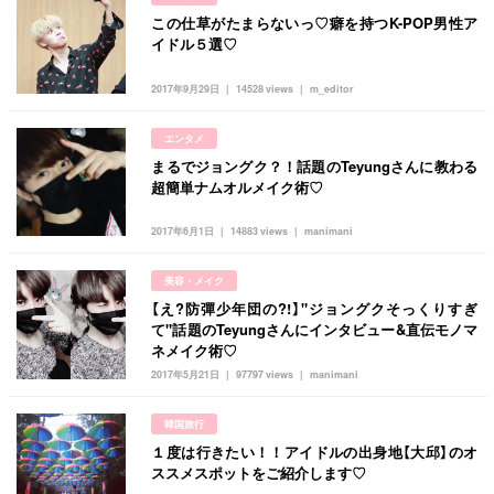
この仕草がたまらないっ♡癖を持つK-POP男性ア
イドル５選♡
2017年9月29日
14528 views
m_editor
エンタメ
まるでジョングク？！話題のTeyungさんに教わる
超簡単ナムオルメイク術♡
2017年6月1日
14883 views
manimani
美容・メイク
【え?防彈少年団の?!】"ジョングクそっくりすぎ
て"話題のTeyungさんにインタビュー&直伝モノマ
ネメイク術♡
2017年5月21日
97797 views
manimani
韓国旅行
１度は行きたい！！アイドルの出身地【大邱】のオ
ススメスポットをご紹介します♡