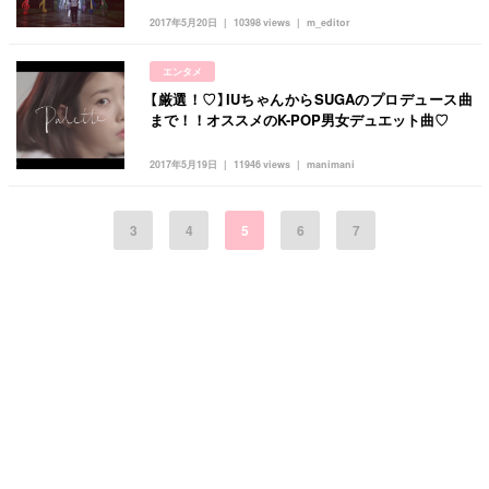
2017年5月20日
10398 views
m_editor
エンタメ
【厳選！♡】IUちゃんからSUGAのプロデュース曲
まで！！オススメのK-POP男女デュエット曲♡
2017年5月19日
11946 views
manimani
3
4
5
6
7