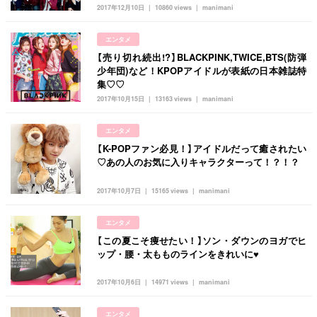
韓国
オルチャン
韓国コスメ
韓国トレンド
2017年12月10日
10860 views
manimani
タグ一覧
韓国旅行
韓国ファッション
韓国アイドル
エンタメ
キュレーター一覧
メイク
k-pop
コスメ
ファッション
【売り切れ続出!?】BLACKPINK,TWICE,BTS(防弾
少年団)など！KPOPアイドルが表紙の日本雑誌特
kpop
トレンド
韓国メイク
運営会社
集♡♡
2017年10月15日
13163 views
manimani
オルチャンメイク
twice
人気
アイドル
利用規約
韓国ドラマ
カフェ
かわいい
エンタメ
プライバシーポリシー
【K-POPファン必見！】アイドルだって癒されたい
♡あの人のお気に入りキャラクターって！？！？
お問い合わせ
2017年10月7日
15165 views
manimani
エンタメ
【この夏こそ痩せたい！】ソン・ダウンのヨガでヒ
ップ・腰・太もものラインをきれいに♥
2017年10月6日
14971 views
manimani
エンタメ