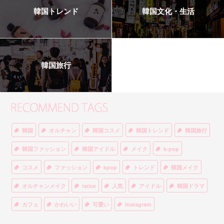
韓国トレンド
韓国文化・生活
韓国旅行
韓国
オルチャン
韓国コスメ
韓国トレンド
韓国旅行
韓国ファッション
韓国アイドル
メイク
k-pop
コスメ
ファッション
kpop
トレンド
韓国メイク
オルチャンメイク
twice
人気
アイドル
韓国ドラマ
カフェ
かわいい
可愛い
Instagram
オルチャンファッション
BTS
美容
ティント
リップ