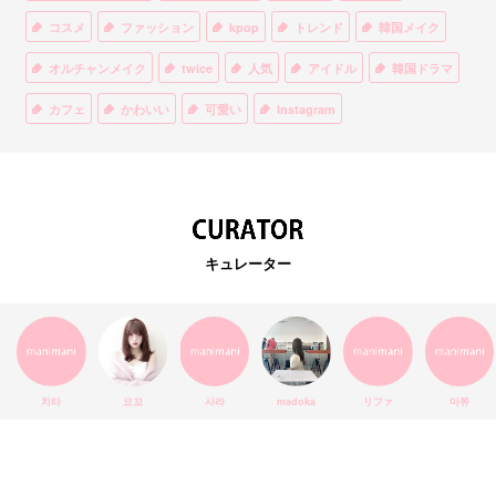
コスメ
ファッション
kpop
トレンド
韓国メイク
オルチャンメイク
twice
人気
アイドル
韓国ドラマ
カフェ
かわいい
可愛い
Instagram
オルチャンファッション
BTS
美容
ティント
リップ
韓国カフェ
スキンケア
韓国ブランド
KPOPアイドル
EXO
韓国語
ダイエット
stylekorean
3CE
キュレーター
インスタ映え
韓国グルメ
スタイルコリアン
インスタグラム
SEVENTEEN
セルカ
おしゃれ
エチュードハウス
防弾少年団
アプリ
韓国料理
コラボ
YouTube
少女時代
SNS映え
アイシャドウ
치타
요꼬
사라
madoka
リファ
마쮸
弘大
クッションファンデ
ハングル
旅行
MAY
Netflix
NCT
BLACKPINK
インスタ
おすすめ