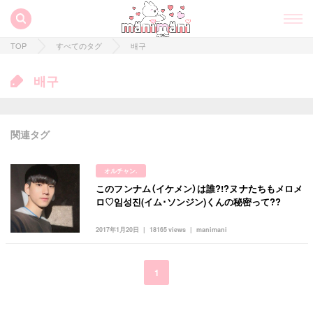
TOP
すべてのタグ
배구
배구
関連タグ
オルチャン.
このフンナム（イケメン）は誰?!?ヌナたちもメロメ
すべての記事
ロ♡임성진(イム･ソンジン)くんの秘密って??
manimani について
2017年1月20日
18165 views
manimani
カテゴリー一覧
韓国
オルチャン
韓国コスメ
韓国トレンド
1
タグ一覧
韓国旅行
韓国ファッション
韓国アイドル
キュレーター一覧
メイク
k-pop
コスメ
ファッション