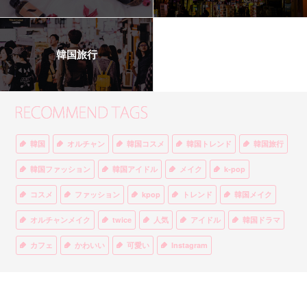
韓国旅行
韓国
オルチャン
韓国コスメ
韓国トレンド
韓国旅行
韓国ファッション
韓国アイドル
メイク
k-pop
コスメ
ファッション
kpop
トレンド
韓国メイク
オルチャンメイク
twice
人気
アイドル
韓国ドラマ
カフェ
かわいい
可愛い
Instagram
オルチャンファッション
BTS
美容
ティント
リップ
韓国カフェ
スキンケア
韓国ブランド
KPOPアイドル