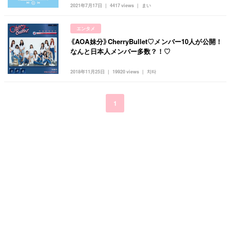
キュレーター一覧
メイク
k-pop
コスメ
ファッション
2021年7月17日
4417 views
まい
kpop
トレンド
韓国メイク
運営会社
エンタメ
オルチャンメイク
twice
人気
アイドル
《AOA妹分》CherryBullet♡メンバー10人が公開！
利用規約
なんと日本人メンバー多数？！♡
韓国ドラマ
カフェ
かわいい
プライバシーポリシー
2018年11月25日
19920 views
치타
お問い合わせ
1