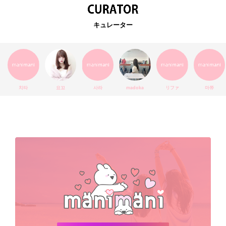
EXO
韓国語
ダイエット
stylekorean
3CE
キュレーター
インスタ映え
韓国グルメ
スタイルコリアン
インスタグラム
SEVENTEEN
セルカ
おしゃれ
エチュードハウス
防弾少年団
アプリ
韓国料理
コラボ
YouTube
少女時代
SNS映え
アイシャドウ
치타
요꼬
사라
madoka
リファ
마쮸
弘大
クッションファンデ
ハングル
旅行
MAY
Netflix
NCT
BLACKPINK
インスタ
おすすめ
デビュー
渡韓
明洞
ソウル
オシャレ
夏
ホンデ
韓国雑貨