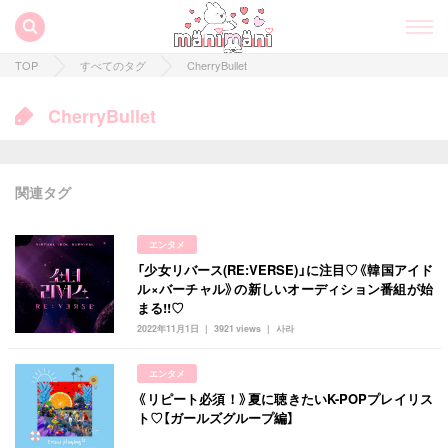
TOP
すべてのタグ
CherryBullet
CherryBullet
関連タグ
エンタメ
「少女リバース(RE:VERSE)」に注目♡《韓国アイド
すべての記事
ル×バーチャル》の新しいオーディション番組が始
まる!!♡
manimani について
2022年11月1日
3921 views
사라
カテゴリー一覧
エンタメ
韓国
オルチャン
韓国コスメ
韓国トレンド
《リピート必須！》夏に聴きたいK-POPプレイリス
タグ一覧
ト♡【ガールズグループ編】
韓国旅行
韓国ファッション
韓国アイドル