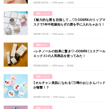
韓国
オルチャン
韓国コスメ
韓国トレンド
2023年12月7日
1376 views
아야네
タグ一覧
韓国旅行
韓国ファッション
韓国アイドル
美容・メイク
キュレーター一覧
メイク
k-pop
コスメ
ファッション
《魅力的な唇を目指して...♡》COSRXのリップマ
スクで1年中乾燥知らずの唇を手に入れちゃおう！
kpop
トレンド
韓国メイク
運営会社
2023年11月1日
1423 views
아야네
オルチャンメイク
twice
人気
アイドル
利用規約
韓国ドラマ
カフェ
かわいい
韓国コスメ
プライバシーポリシー
«レチノールの効果に驚き♡»COSRX（コスアール
エックス）の人気商品を使ってみた！
お問い合わせ
2023年4月28日
1976 views
BOSS
美容・メイク
【オルチャン美肌になれる♡】噂のおじさんパッド
が衝撃！？
2019年11月14日
9197 views
konan
美容・メイク