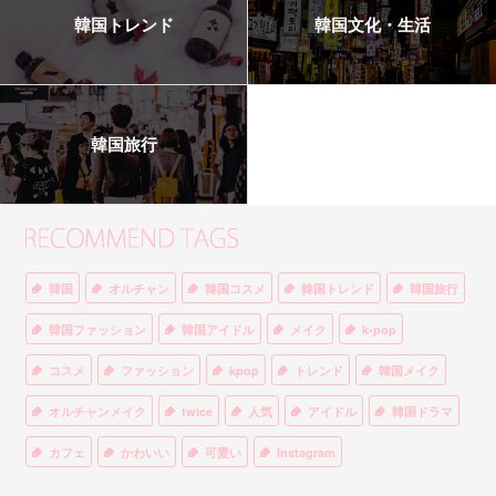
韓国トレンド
韓国文化・生活
韓国旅行
韓国
オルチャン
韓国コスメ
韓国トレンド
韓国旅行
韓国ファッション
韓国アイドル
メイク
k-pop
コスメ
ファッション
kpop
トレンド
韓国メイク
オルチャンメイク
twice
人気
アイドル
韓国ドラマ
カフェ
かわいい
可愛い
Instagram
オルチャンファッション
BTS
美容
ティント
リップ