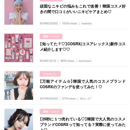
頑固なニキビの悩みもこれで改善！韓国コスメ好
きの間で口コミがいいニキビケアまとめ♡
2019年2月28日
10324 views
madoka
美容・メイク
【知ってた？♡】COSRX(コスアレックス)新作コス
メ紹介します♡♡
2018年1月1日
9676 views
manimani
オルチャン.
【万能アイテム☆】韓国で人気のコスメブランド
COSRXのファンデを使ってみた！♡
2017年4月25日
5779 views
히나...♪*ﾟ
美容・メイク
【29秒に１つ売れている♡】韓国で大人気のコスメ
ブランドCOSRXって知ってる？実際に使ってみた
よ♡