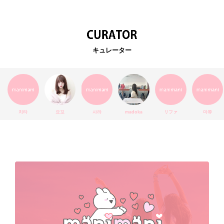
韓国カフェ
スキンケア
韓国ブランド
KPOPアイドル
EXO
韓国語
ダイエット
stylekorean
3CE
キュレーター
インスタ映え
韓国グルメ
スタイルコリアン
インスタグラム
SEVENTEEN
セルカ
おしゃれ
エチュードハウス
防弾少年団
アプリ
韓国料理
コラボ
YouTube
少女時代
SNS映え
アイシャドウ
치타
요꼬
사라
madoka
リファ
마쮸
弘大
クッションファンデ
ハングル
旅行
MAY
Netflix
NCT
BLACKPINK
インスタ
おすすめ
デビュー
渡韓
明洞
ソウル
オシャレ
夏
ホンデ
韓国雑貨