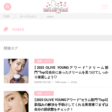
TOP
すべてのタグ
cosrx
cosrx
関連タグ
美容・メイク
【2023 OLIVE YOUNGアワード"クリーム部
門"Top3】自分に合ったクリームを見つけてしっか
り保湿しよう♡
2023年12月13日
1326 views
아야네
すべての記事
美容・メイク
manimani について
【2023 OLIVE YOUNGアワード"セラム部門"Top3】
肌悩みの解決を手助けしてくれる美容液♡まずは
自分の肌状態をチェック！
カテゴリー一覧