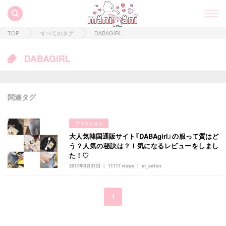
TOP
すべてのタグ
DABAGIRL
DABAGIRL
関連タグ
ファッション
大人気韓国通販サイト『DABAgirl』の服って質はど
すべての記事
う？人気の秘訣は？！気になるレビューをしまし
た！♡
manimani について
2017年3月31日
11117 views
m_editor
カテゴリー一覧
韓国
オルチャン
韓国コスメ
韓国トレンド
1
タグ一覧
韓国旅行
韓国ファッション
韓国アイドル
キュレーター一覧
メイク
k-pop
コスメ
ファッション