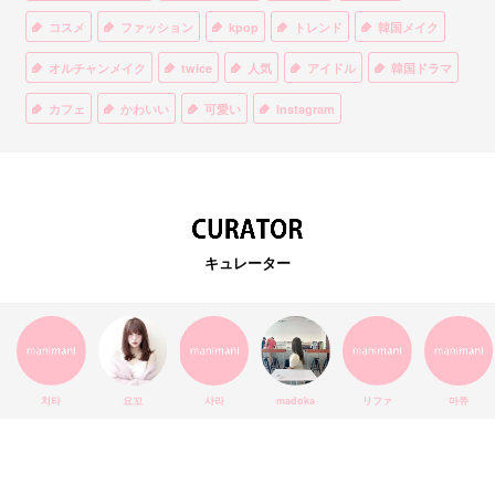
コスメ
ファッション
kpop
トレンド
韓国メイク
オルチャンメイク
twice
人気
アイドル
韓国ドラマ
カフェ
かわいい
可愛い
Instagram
オルチャンファッション
BTS
美容
ティント
リップ
韓国カフェ
スキンケア
韓国ブランド
KPOPアイドル
EXO
韓国語
ダイエット
stylekorean
3CE
キュレーター
インスタ映え
韓国グルメ
スタイルコリアン
インスタグラム
SEVENTEEN
セルカ
おしゃれ
エチュードハウス
防弾少年団
アプリ
韓国料理
コラボ
YouTube
少女時代
SNS映え
アイシャドウ
치타
요꼬
사라
madoka
リファ
마쮸
弘大
クッションファンデ
ハングル
旅行
MAY
Netflix
NCT
BLACKPINK
インスタ
おすすめ