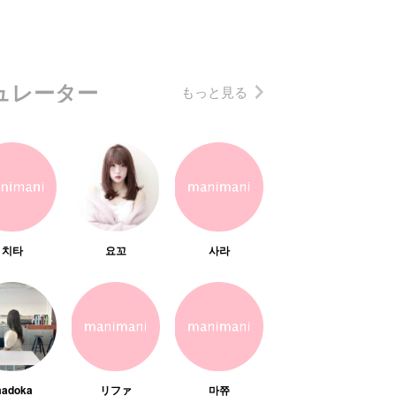
ュレーター
もっと見る
치타
요꼬
사라
adoka
リファ
마쮸