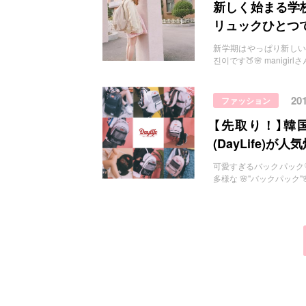
お問い合わせ
新しく始まる学
リュックひとつ
新学期はやっぱり新しい気持ちで
진이です🍑🌸 manigirl
20
ファッション
【先取り！】韓
(DayLife)が
可愛すぎるバックパック♡ ht
多様な 🌸"バックパック