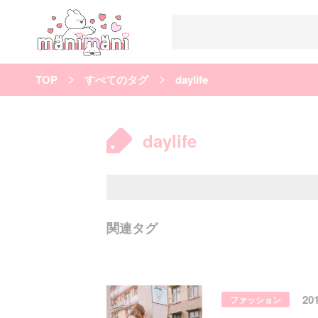
TOP
すべてのタグ
daylife
すべての記事
manimani について
daylife
カテゴリー一覧
韓国
オルチャン
韓国コスメ
韓国トレンド
タグ一覧
韓国メイク
オルチャンメイク
twice
人気
キュレーター一覧
関連タグ
運営会社
利用規約
プライバシーポリシー
20
ファッション