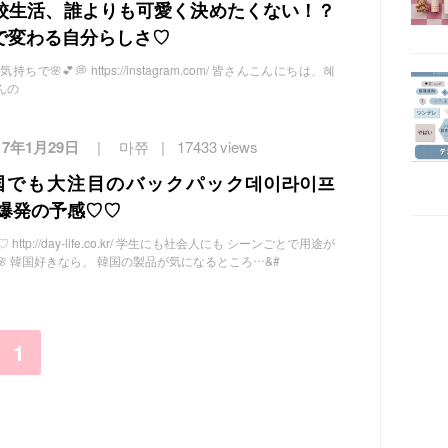
校生活、誰よりも可愛く決めたくない！？
で変わる自分らしさ♡
🌸💕💭 https://instagram.com/ 皆さんこんにちは、혜
さんの
17年1月29日
마쮸
17433 views
国でも大注目のバックパック데이라이프
人気爆発の予感♡♡
tp://day-life.co.kr/ 学生にも社会人にも シーンごとで用途が
"🌸 韓国好きなら、 韓国の製品が気になるところ…&#
1