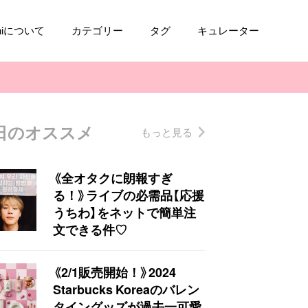
aniについて
カテゴリー
タグ
キュレーター
日のオススメ
もっと見る
コスメ
ファッション
kpop
トレンド
《全オタクに朗報すぎ
る！》ライブの必需品【応援
うちわ】をネットで簡単注
文できる件♡
《2/1販売開始！》2024
Starbucks Koreaのバレン
タイングッズが過去一可愛