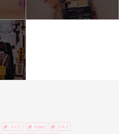
メイク
k-pop
コスメ