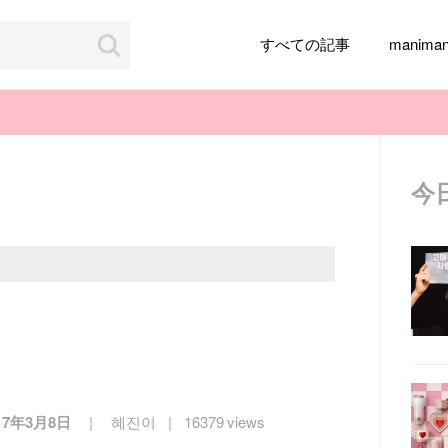
すべての記事
manim
今
韓国旅行
韓国ファッション
韓国アイドル
メイク
k-pop
アイドル
韓国ドラマ
カフェ
かわいい
17年3月8日
혜진이
16379 views