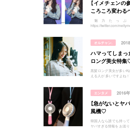
お問い合わせ
【イメチェンの参
ころころ変わる
魅力たっぷ
https://twitter.com/m
20
オルチャン.
ハマってしまっ
ロング美女特集
黒髪ロング美女が多いKpop界
える人が 多いですよね！
2016
エンタメ
【急がないとヤ
風機♡
韓国人なら誰でも持って
ヤバすぎる情報を お送り