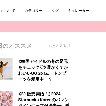
aniについて
カテゴリー
タグ
キュレーター
日のオススメ
もっと見る
コスメ
ファッション
kpop
トレンド
《韓国アイドルの冬の足元
をチェック♡》暖かくてか
わいいUGGのムートンブ
ーツを愛用中！？
《2/1販売開始！》2024
Starbucks Koreaのバレン
タイングッズが過去一可愛