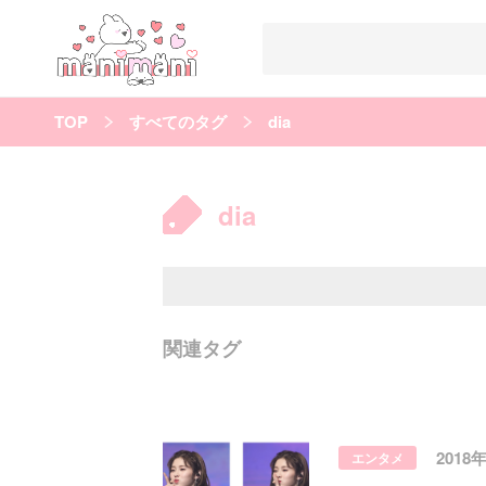
TOP
すべてのタグ
dia
すべての記事
manimani について
dia
カテゴリー一覧
韓国
オルチャン
韓国コスメ
韓国トレンド
タグ一覧
韓国メイク
オルチャンメイク
twice
人気
キュレーター一覧
関連タグ
運営会社
利用規約
プライバシーポリシー
2018
エンタメ