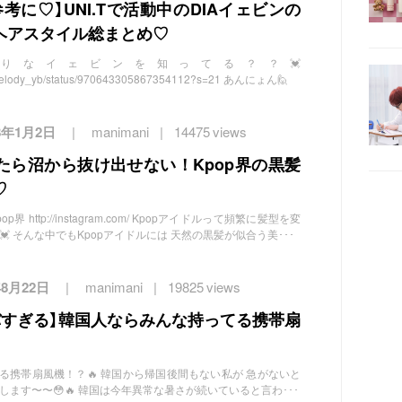
考に♡】UNI.Tで活動中のDIAイェビンの
ヘアスタイル総まとめ♡
りなイェビンを知ってる？？💓
eltymelody_yb/status/970643305867354112?s=21 あんにょん🙋
18年1月2日
manimani
14475 views
たら沼から抜け出せない！Kpop界の黒髪
♡
 http://instagram.com/ Kpopアイドルって頻繁に髪型を変
 そんな中でもKpopアイドルには 天然の黒髪が似合う美･･･
年8月22日
manimani
19825 views
バすぎる】韓国人ならみんな持ってる携帯扇
る携帯扇風機！？🔥 韓国から帰国後間もない私が 急がないと
します〜〜😳🔥 韓国は今年異常な暑さが続いていると言わ･･･