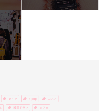
メイク
k-pop
コスメ
ル
韓国ドラマ
カフェ