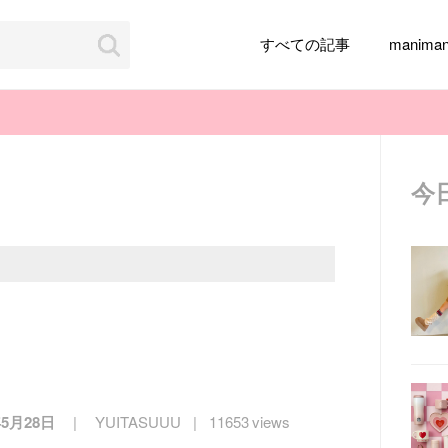
すべての記事
manim
今
韓国旅行
韓国ファッション
韓国アイドル
メイク
k-pop
アイドル
韓国ドラマ
カフェ
かわいい
年5月28日
YUITASUUU
11653 views