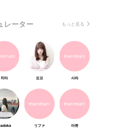
ュレーター
もっと見る
치타
요꼬
사라
adoka
リファ
마쮸