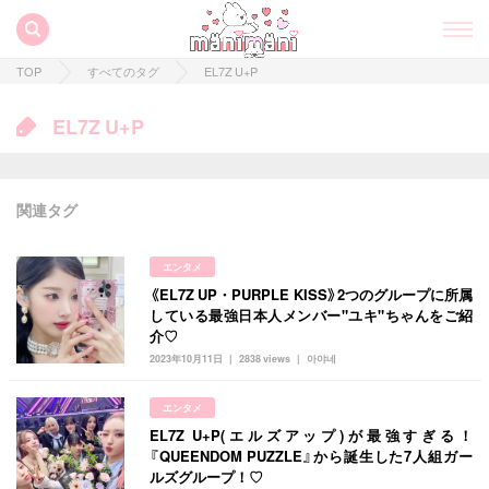
TOP
すべてのタグ
EL7Z U+P
EL7Z U+P
関連タグ
エンタメ
《EL7Z UP・PURPLE KISS》2つのグループに所属
すべての記事
している最強日本人メンバー"ユキ"ちゃんをご紹
介♡
manimani について
2023年10月11日
2838 views
아야네
カテゴリー一覧
エンタメ
韓国
オルチャン
韓国コスメ
韓国トレンド
EL7Z U+P(エルズアップ)が最強すぎる！
タグ一覧
韓国旅行
韓国ファッション
韓国アイドル
『QUEENDOM PUZZLE』から誕生した7人組ガー
ルズグループ！♡
キュレーター一覧
メイク
k-pop
コスメ
ファッション