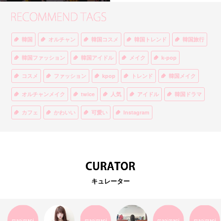
韓国
オルチャン
韓国コスメ
韓国トレンド
韓国旅行
韓国ファッション
韓国アイドル
メイク
k-pop
コスメ
ファッション
kpop
トレンド
韓国メイク
オルチャンメイク
twice
人気
アイドル
韓国ドラマ
カフェ
かわいい
可愛い
Instagram
オルチャンファッション
BTS
美容
ティント
リップ
韓国カフェ
スキンケア
韓国ブランド
KPOPアイドル
EXO
韓国語
ダイエット
stylekorean
3CE
キュレーター
インスタ映え
韓国グルメ
スタイルコリアン
インスタグラム
SEVENTEEN
セルカ
おしゃれ