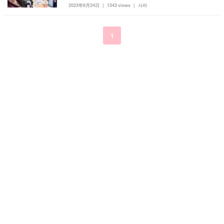
2023年9月24日
1543 views
사라
kpop
トレンド
韓国メイク
運営会社
オルチャンメイク
twice
人気
アイドル
1
利用規約
韓国ドラマ
カフェ
かわいい
プライバシーポリシー
お問い合わせ