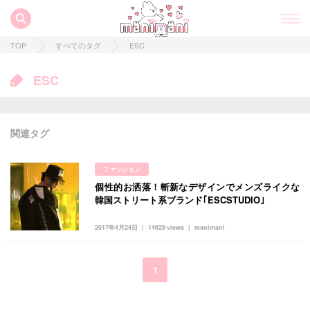
TOP
すべてのタグ
ESC
ESC
関連タグ
ファッション
個性的お洒落！斬新なデザインでメンズライクな
すべての記事
韓国ストリート系ブランド｢ESCSTUDIO｣
manimani について
2017年4月24日
14629 views
manimani
カテゴリー一覧
韓国
オルチャン
韓国コスメ
韓国トレンド
1
タグ一覧
韓国旅行
韓国ファッション
韓国アイドル
キュレーター一覧
メイク
k-pop
コスメ
ファッション