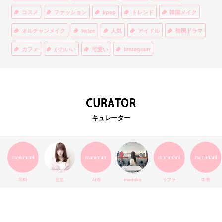
コスメ
ファッション
kpop
トレンド
韓国メイク
オルチャンメイク
twice
人気
アイドル
韓国ドラマ
カフェ
かわいい
可愛い
Instagram
オルチャンファッション
BTS
美容
ティント
リップ
韓国カフェ
スキンケア
韓国ブランド
KPOPアイドル
EXO
韓国語
ダイエット
stylekorean
3CE
キュレーター
インスタ映え
韓国グルメ
スタイルコリアン
インスタグラム
SEVENTEEN
セルカ
おしゃれ
エチュードハウス
防弾少年団
アプリ
韓国料理
コラボ
YouTube
少女時代
SNS映え
アイシャドウ
치타
요꼬
사라
madoka
リファ
마쮸
弘大
クッションファンデ
ハングル
旅行
MAY
Netflix
NCT
BLACKPINK
インスタ
おすすめ