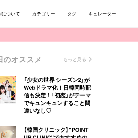
aniについて
カテゴリー
タグ
キュレーター
日のオススメ
もっと見る
コスメ
ファッション
kpop
トレンド
「少女の世界 シーズン2」が
Webドラマ化！日韓同時配
信も決定！「初恋」がテーマ
でキュンキュンすること間
違いなし♡
【韓国クリニック】"POINT
UP CLINIC"でおすすめの