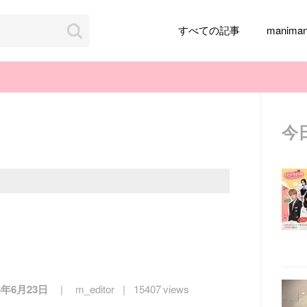
すべての記事
manim
今
韓国旅行
韓国ファッション
韓国アイドル
メイク
k-pop
アイドル
韓国ドラマ
カフェ
かわいい
6年6月23日
m_editor
15407 views