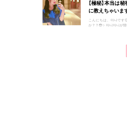
お問い合わせ
【極秘】本当は
に教えちゃいま
こんにちは、마나です
か？？😳✨ 마니마니が情