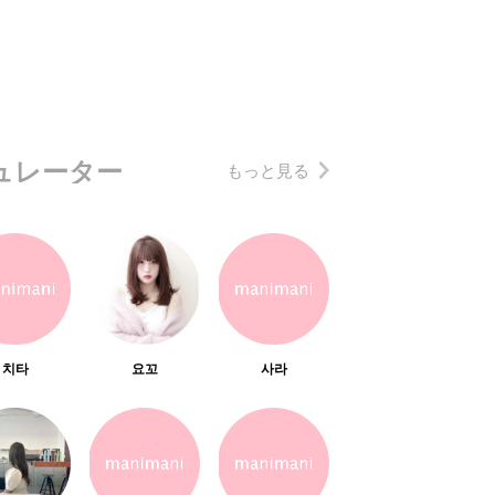
ュレーター
もっと見る
치타
요꼬
사라