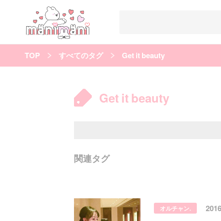
TOP
すべてのタグ
Get it beauty
すべての記事
manimani について
Get it beauty
カテゴリー一覧
韓国
オルチャン
韓国コスメ
韓国トレンド
タグ一覧
韓国メイク
オルチャンメイク
twice
人気
キュレーター一覧
関連タグ
運営会社
利用規約
プライバシーポリシー
201
オルチャン.