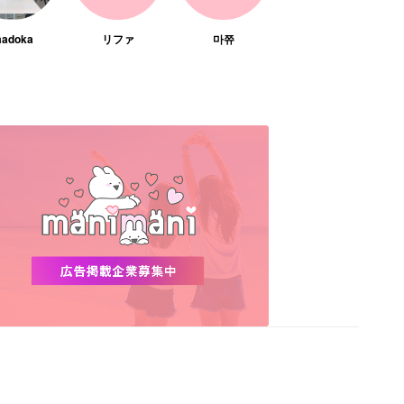
adoka
リファ
마쮸