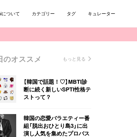
aniについて
カテゴリー
タグ
キュレーター
日のオススメ
もっと見る
コスメ
ファッション
kpop
トレンド
【韓国で話題！♡】MBTI診
断に続く新しいSPTI性格テ
ストって？
韓国の恋愛バラエティー番
組「脱出おひとり島3」に出
演し人気を集めたプロバス