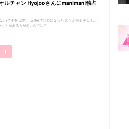
チャン Hyojooさんにmanimani独占
ユン)です🍀 以前、Twitterで話題になった スケボが上手なオル
見たことがある人が多いのでは？
1