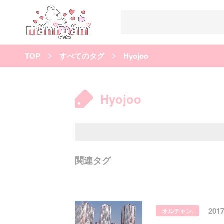
TOP
すべてのタグ
Hyojoo
すべての記事
manimani について
Hyojoo
カテゴリー一覧
韓国
オルチャン
韓国コスメ
韓国トレンド
タグ一覧
韓国メイク
オルチャンメイク
twice
人気
キュレーター一覧
関連タグ
運営会社
利用規約
プライバシーポリシー
201
オルチャン.