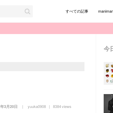
すべての記事
manim
今
韓国旅行
韓国ファッション
韓国アイドル
メイク
k-pop
アイドル
韓国ドラマ
カフェ
かわいい
7年3月20日
yuuka0908
8384 views