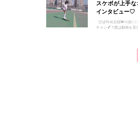
お問い合わせ
スケボが上手なオル
インタビュー♡
안녕하세요🙌💓서윤(ソ
チャン💕 1度は動画を