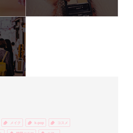
メイク
k-pop
コスメ