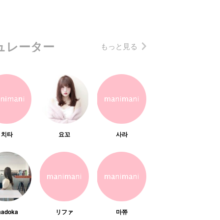
ュレーター
もっと見る
치타
요꼬
사라
adoka
リファ
마쮸