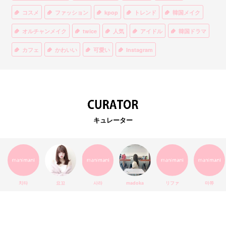
コスメ
ファッション
kpop
トレンド
韓国メイク
オルチャンメイク
twice
人気
アイドル
韓国ドラマ
カフェ
かわいい
可愛い
Instagram
オルチャンファッション
BTS
美容
ティント
リップ
韓国カフェ
スキンケア
韓国ブランド
KPOPアイドル
EXO
韓国語
ダイエット
stylekorean
3CE
キュレーター
インスタ映え
韓国グルメ
スタイルコリアン
インスタグラム
SEVENTEEN
セルカ
おしゃれ
エチュードハウス
防弾少年団
アプリ
韓国料理
コラボ
YouTube
少女時代
SNS映え
アイシャドウ
치타
요꼬
사라
madoka
リファ
마쮸
弘大
クッションファンデ
ハングル
旅行
MAY
Netflix
NCT
BLACKPINK
インスタ
おすすめ