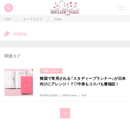
TOP
すべてのタグ
Iroha
Iroha
関連タグ
美容・メイク
韓国で常用される『スタディープランナー』が日本
すべての記事
向けにアレンジ！？♡中身もコスパも最強説！
manimani について
2018年3月28日
24975 views
치타
カテゴリー一覧
韓国
オルチャン
韓国コスメ
韓国トレンド
1
タグ一覧
韓国旅行
韓国ファッション
韓国アイドル
キュレーター一覧
メイク
k-pop
コスメ
ファッション