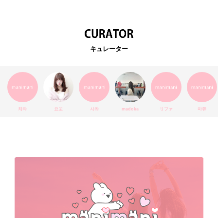
韓国カフェ
スキンケア
韓国ブランド
KPOPアイドル
EXO
韓国語
ダイエット
stylekorean
3CE
キュレーター
インスタ映え
韓国グルメ
スタイルコリアン
インスタグラム
SEVENTEEN
セルカ
おしゃれ
エチュードハウス
防弾少年団
アプリ
韓国料理
コラボ
YouTube
少女時代
SNS映え
アイシャドウ
치타
요꼬
사라
madoka
リファ
마쮸
弘大
クッションファンデ
ハングル
旅行
MAY
Netflix
NCT
BLACKPINK
インスタ
おすすめ
デビュー
渡韓
明洞
ソウル
オシャレ
夏
ホンデ
韓国雑貨