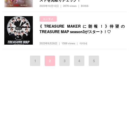
2023年10月12日
2076 views
BOSS
エンタメ
《TREASURE MAKERに朗報！》待望の
TREASURE MAP season3がスタート！♡
2023年9月28日
1506 views
아야네
1
2
3
4
5