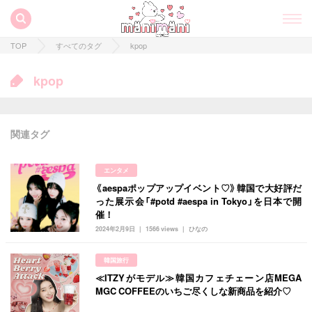
TOP
すべてのタグ
kpop
kpop
関連タグ
エンタメ
《aespaポップアップイベント♡》韓国で大好評だ
った展示会「#potd #aespa in Tokyo」を日本で開
催！
2024年2月9日
1566 views
ひなの
すべての記事
韓国旅行
manimani について
≪ITZYがモデル≫韓国カフェチェーン店MEGA
MGC COFFEEのいちご尽くしな新商品を紹介♡
カテゴリー一覧