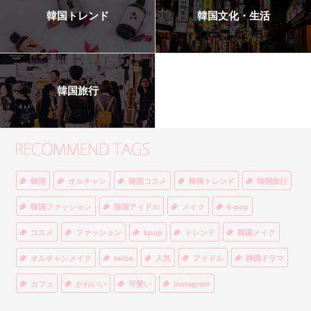
韓国トレンド
韓国文化・生活
韓国旅行
韓国
オルチャン
韓国コスメ
韓国トレンド
韓国旅行
韓国ファッション
韓国アイドル
メイク
k-pop
コスメ
ファッション
kpop
トレンド
韓国メイク
オルチャンメイク
twice
人気
アイドル
韓国ドラマ
カフェ
かわいい
可愛い
Instagram
オルチャンファッション
BTS
美容
ティント
リップ