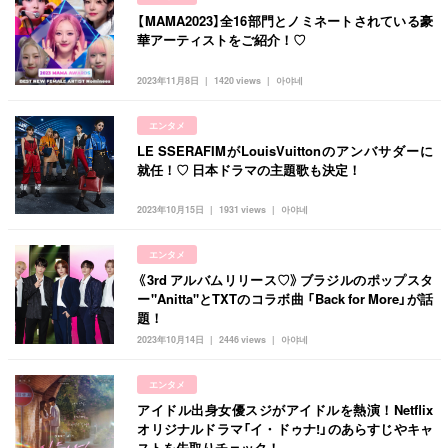
【MAMA2023】全16部門とノミネートされている豪
華アーティストをご紹介！♡
2023年11月8日
1420 views
아야네
エンタメ
LE SSERAFIMがLouisVuittonのアンバサダーに
就任！♡ 日本ドラマの主題歌も決定！
2023年10月15日
1931 views
아야네
エンタメ
《3rd アルバムリリース♡》ブラジルのポップスタ
ー"Anitta"とTXTのコラボ曲 「Back for More」が話
題！
2023年10月14日
2446 views
아야네
エンタメ
アイドル出身女優スジがアイドルを熱演！Netflix
オリジナルドラマ「イ・ドゥナ!」のあらすじやキャ
ストを先取りチェック！