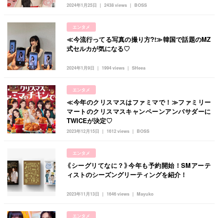
韓国
オルチャン
韓国コスメ
韓国トレンド
2024年1月25日
2438 views
BOSS
タグ一覧
韓国旅行
韓国ファッション
韓国アイドル
エンタメ
キュレーター一覧
メイク
k-pop
コスメ
ファッション
≪今流行ってる写真の撮り方?!≫韓国で話題のMZ
式セルカが気になる♡
kpop
トレンド
韓国メイク
運営会社
2024年1月9日
1994 views
SHeea
オルチャンメイク
twice
人気
アイドル
利用規約
韓国ドラマ
カフェ
かわいい
エンタメ
プライバシーポリシー
≪今年のクリスマスはファミマで！≫ファミリー
マートのクリスマスキャンペーンアンバサダーに
お問い合わせ
TWICEが決定♡
2023年12月15日
1612 views
BOSS
エンタメ
《シーグリてなに？》今年も予約開始！SMアーテ
ィストのシーズングリーティングを紹介！
2023年11月13日
1646 views
Mayuko
エンタメ