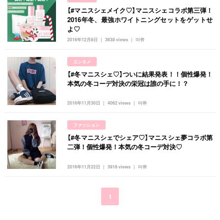
【#マニスシェメイク♡】マニスシェコラボ第三弾！
2016年冬、最強ホワイトニングセットをゲットせ
よ♡
2016年12月8日
3638 views
마쮸
エンタメ
【#冬マニスシェ♡】ついに結果発表！！個性爆発！
本気の冬コーデ対決の栄冠は誰の手に！？
2016年11月30日
4062 views
마쮸
ファッション
【#冬マニスシェでシェア♡】マニスシェ夢コラボ第
二弾！個性爆発！本気の冬コーデ対決♡
2016年11月22日
3918 views
마쮸
1