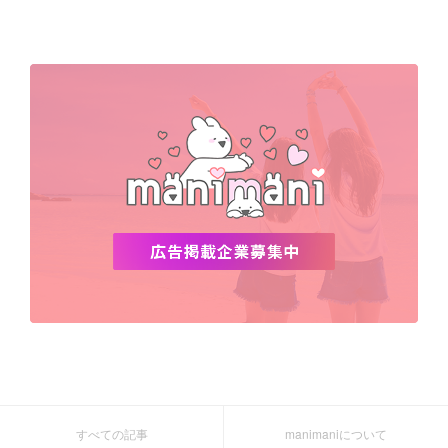
Netflix
NCT
BLACKPINK
インスタ
おすすめ
デビュー
渡韓
明洞
ソウル
オシャレ
夏
ホンデ
韓国雑貨
すべての記事
manimaniについて