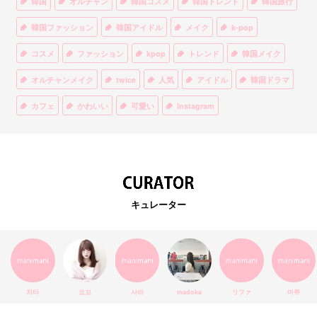
韓国
オルチャン
韓国コスメ
韓国トレンド
韓国旅行
韓国ファッション
韓国アイドル
メイク
k-pop
コスメ
ファッション
kpop
トレンド
韓国メイク
オルチャンメイク
twice
人気
アイドル
韓国ドラマ
カフェ
かわいい
可愛い
Instagram
オルチャンファッション
BTS
美容
ティント
リップ
韓国カフェ
スキンケア
韓国ブランド
KPOPアイドル
EXO
韓国語
ダイエット
stylekorean
3CE
キュレーター
インスタ映え
韓国グルメ
スタイルコリアン
インスタグラム
SEVENTEEN
セルカ
おしゃれ
エチュードハウス
防弾少年団
アプリ
韓国料理
コラボ
YouTube
少女時代
SNS映え
アイシャドウ
치타
요꼬
사라
madoka
リファ
마쮸
弘大
クッションファンデ
ハングル
旅行
MAY