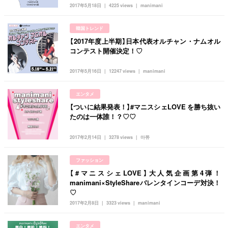
2017年5月18日
4225 views
manimani
タグ一覧
韓国旅行
韓国ファッション
韓国アイドル
キュレーター一覧
韓国トレンド
メイク
k-pop
コスメ
ファッション
【2017年度上半期】日本代表オルチャン・ナムオル
kpop
トレンド
韓国メイク
運営会社
コンテスト開催決定！♡
オルチャンメイク
twice
人気
アイドル
利用規約
2017年5月16日
12247 views
manimani
韓国ドラマ
カフェ
かわいい
プライバシーポリシー
エンタメ
【ついに結果発表！】#マニスシェLOVE を勝ち抜い
お問い合わせ
たのは一体誰！？♡♡
2017年2月14日
3278 views
마쮸
ファッション
【#マニスシェLOVE】大人気企画第4弾！
manimani×StyleShareバレンタインコーデ対決！
♡
2017年2月8日
3323 views
manimani
エンタメ