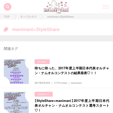
TOP
すべてのタグ
manimani×StyleShare
manimani×StyleShare
関連タグ
エンタメ
待ちに待った、2017年度上半期日本代表オルチャ
ン・ナムオルコンテストの結果発表♡！！
2017年5月24日
11714 views
manimani
すべての記事
オルチャン.
manimani について
【StyleShare×manimani】2017年度上半期日本代
表オルチャン・ナムオルコンテスト選考スタート
カテゴリー一覧
♡！
韓国
オルチャン
韓国コスメ
韓国トレンド