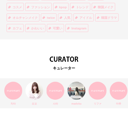
コスメ
ファッション
kpop
トレンド
韓国メイク
オルチャンメイク
twice
人気
アイドル
韓国ドラマ
カフェ
かわいい
可愛い
Instagram
オルチャンファッション
BTS
美容
ティント
リップ
韓国カフェ
スキンケア
韓国ブランド
KPOPアイドル
EXO
韓国語
ダイエット
stylekorean
3CE
キュレーター
インスタ映え
韓国グルメ
スタイルコリアン
インスタグラム
SEVENTEEN
セルカ
おしゃれ
エチュードハウス
防弾少年団
アプリ
韓国料理
コラボ
YouTube
少女時代
SNS映え
アイシャドウ
치타
요꼬
사라
madoka
リファ
마쮸
弘大
クッションファンデ
ハングル
旅行
MAY
Netflix
NCT
BLACKPINK
インスタ
おすすめ