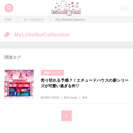
TOP
すべてのタグ
MyLittleNutCollection
MyLittleNutCollection
関連タグ
韓国トレンド
売り切れる予感？！エチュードハウスの新シリー
すべての記事
ズが可愛い過ぎる件♡
manimani について
2016年11月8日
4612 views
유라
カテゴリー一覧
韓国
オルチャン
韓国コスメ
韓国トレンド
1
タグ一覧
韓国旅行
韓国ファッション
韓国アイドル
キュレーター一覧
メイク
k-pop
コスメ
ファッション