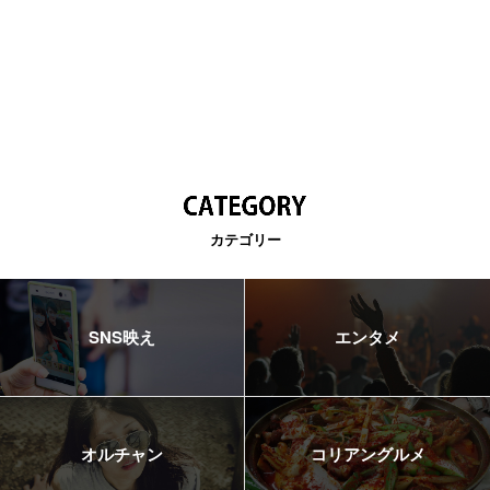
カテゴリー
SNS映え
エンタメ
オルチャン
コリアングルメ