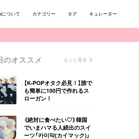
aniについて
カテゴリー
タグ
キュレーター
日のオススメ
もっと見る
コスメ
ファッション
kpop
トレンド
【K-POPオタク必見！】誰で
も簡単に100円で作れるス
ローガン！
《絶対に食べたい♡》韓国
でいまハマる人続出のスイ
ーツ「카이막(カイマック)」