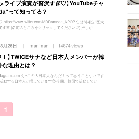
×ライブ演奏が贅沢すぎ♡】YouTubeチャ
eda"って知ってる？
tps://www.twitter.com/MDRomeda_KPOP 안녕하세요! 医大
す🌸 (名前のところをクリックしてください♡) 推しが
年8月26日
manimani
14874 views
！】TWICEサナなど日本人メンバーが韓
外な理由とは？
/instagram.com え~この人日本人なんだ！って思うことないです
活動する日本人が増えています🙂 今回、韓国で活動してい･･･
1