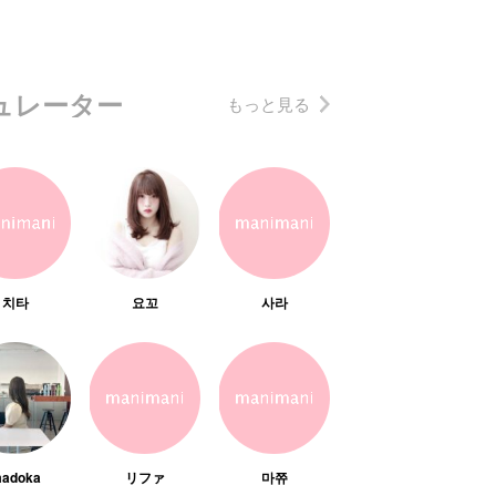
ュレーター
もっと見る
치타
요꼬
사라
adoka
リファ
마쮸