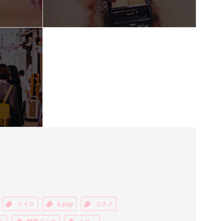
メイク
k-pop
コスメ