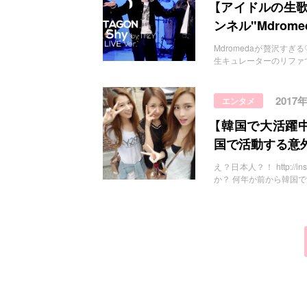
お問い合わせ
【アイドルの生歌
ンネル"Mdrom
Mdromedaが贅沢すぎる♡ ht
生キュレーターのリファで
2017
エンタメ
【韓国で大活躍中
国で活動する意
え？日本人？！ http:/
か？ 何年か前から韓国で