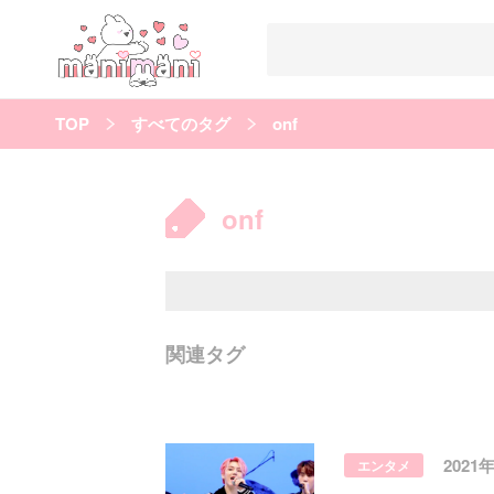
TOP
すべてのタグ
onf
すべての記事
manimani について
onf
カテゴリー一覧
韓国
オルチャン
韓国コスメ
韓国トレンド
タグ一覧
韓国メイク
オルチャンメイク
twice
人気
キュレーター一覧
関連タグ
運営会社
利用規約
プライバシーポリシー
2021
エンタメ