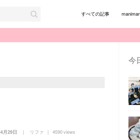
すべての記事
manim
今
韓国旅行
韓国ファッション
韓国アイドル
メイク
k-pop
アイドル
韓国ドラマ
カフェ
かわいい
年4月29日
リファ
4590 views