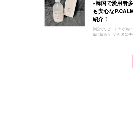
お問い合わせ
«韓国で愛用者
も安心なP.CA
紹介！
韓国でリピート率が高い化粧水
気に気温も下がり夏に使