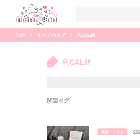
TOP
すべてのタグ
P.CALM
すべての記事
manimani について
P.CALM
カテゴリー一覧
韓国
オルチャン
韓国コスメ
韓国トレンド
タグ一覧
韓国メイク
オルチャンメイク
twice
人気
キュレーター一覧
関連タグ
運営会社
利用規約
プライバシーポリシー
20
美容・メイク