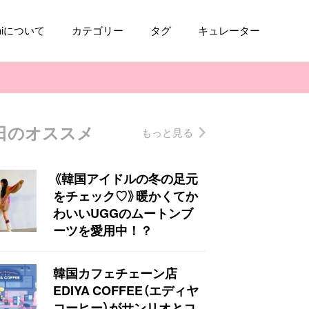
aniについて
カテゴリー
タグ
キュレーター
日のオススメ
もっと見る
コスメ
ファッション
kpop
トレンド
《韓国アイドルの冬の足元
をチェック♡》暖かくてか
わいいUGGのムートンブ
ーツを愛用中！？
韓国カフェチェーン店
EDIYA COFFEE（エディヤ
コーヒー）がサンリオとコ