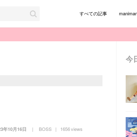
すべての記事
manim
今
韓国旅行
韓国ファッション
韓国アイドル
メイク
k-pop
アイドル
韓国ドラマ
カフェ
かわいい
23年10月16日
BOSS
1656 views