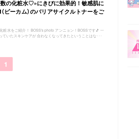
多数の化粧水♡»にきびに効果的！敏感肌に
LM（ピーカム）のバリアサイクルトナーをご
をご紹介！ BOSS's photo アンニョン！BOSSです🎵 一
っていたスキンケアが 合わなくなってきたということはな･･･
1