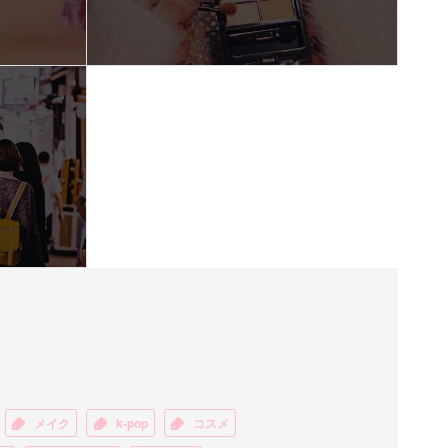
メイク
k-pop
コスメ