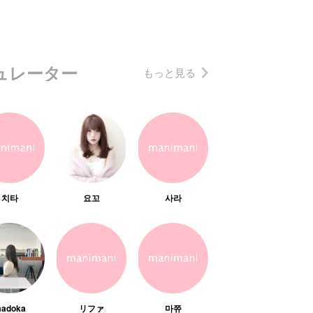
ュレーター
もっと見る
치타
요꼬
사라
adoka
リファ
마쮸