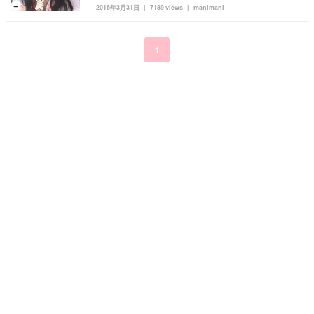
2016年3月31日
7189 views
manimani
kpop
トレンド
韓国メイク
運営会社
オルチャンメイク
twice
人気
アイドル
1
利用規約
韓国ドラマ
カフェ
かわいい
プライバシーポリシー
お問い合わせ