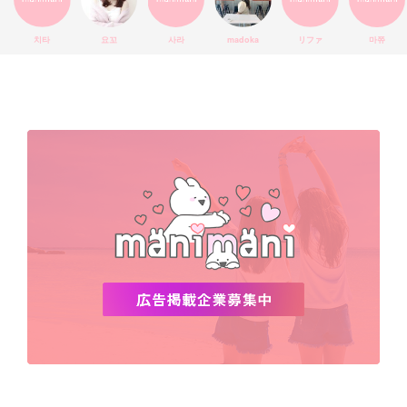
エチュードハウス
防弾少年団
アプリ
韓国料理
コラボ
YouTube
少女時代
SNS映え
アイシャドウ
치타
요꼬
사라
madoka
リファ
마쮸
弘大
クッションファンデ
ハングル
旅行
MAY
Netflix
NCT
BLACKPINK
インスタ
おすすめ
デビュー
渡韓
明洞
ソウル
オシャレ
夏
ホンデ
韓国雑貨