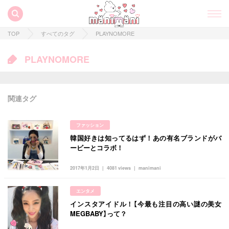
TOP
すべてのタグ
PLAYNOMORE
PLAYNOMORE
関連タグ
ファッション
韓国好きは知ってるはず！あの有名ブランドがバ
すべての記事
ービーとコラボ！
manimani について
2017年1月2日
4081 views
manimani
カテゴリー一覧
エンタメ
韓国
オルチャン
韓国コスメ
韓国トレンド
インスタアイドル！【今最も注目の高い謎の美女
タグ一覧
韓国旅行
韓国ファッション
韓国アイドル
MEGBABY】って？
キュレーター一覧
メイク
k-pop
コスメ
ファッション