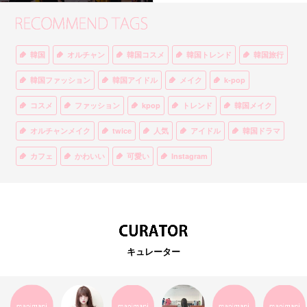
韓国
オルチャン
韓国コスメ
韓国トレンド
韓国旅行
韓国ファッション
韓国アイドル
メイク
k-pop
コスメ
ファッション
kpop
トレンド
韓国メイク
オルチャンメイク
twice
人気
アイドル
韓国ドラマ
カフェ
かわいい
可愛い
Instagram
オルチャンファッション
BTS
美容
ティント
リップ
韓国カフェ
スキンケア
韓国ブランド
KPOPアイドル
EXO
韓国語
ダイエット
stylekorean
3CE
キュレーター
インスタ映え
韓国グルメ
スタイルコリアン
インスタグラム
SEVENTEEN
セルカ
おしゃれ