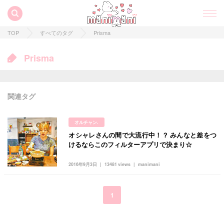
TOP
すべてのタグ
Prisma
Prisma
関連タグ
オルチャン.
オシャレさんの間で大流行中！？ みんなと差をつ
すべての記事
けるならこのフィルターアプリで決まり☆
manimani について
2016年9月3日
13481 views
manimani
カテゴリー一覧
韓国
オルチャン
韓国コスメ
韓国トレンド
1
タグ一覧
韓国旅行
韓国ファッション
韓国アイドル
キュレーター一覧
メイク
k-pop
コスメ
ファッション