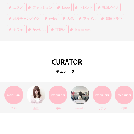
コスメ
ファッション
kpop
トレンド
韓国メイク
オルチャンメイク
twice
人気
アイドル
韓国ドラマ
カフェ
かわいい
可愛い
Instagram
オルチャンファッション
BTS
美容
ティント
リップ
韓国カフェ
スキンケア
韓国ブランド
KPOPアイドル
EXO
韓国語
ダイエット
stylekorean
3CE
キュレーター
インスタ映え
韓国グルメ
スタイルコリアン
インスタグラム
SEVENTEEN
セルカ
おしゃれ
エチュードハウス
防弾少年団
アプリ
韓国料理
コラボ
YouTube
少女時代
SNS映え
アイシャドウ
치타
요꼬
사라
madoka
リファ
마쮸
弘大
クッションファンデ
ハングル
旅行
MAY
Netflix
NCT
BLACKPINK
インスタ
おすすめ