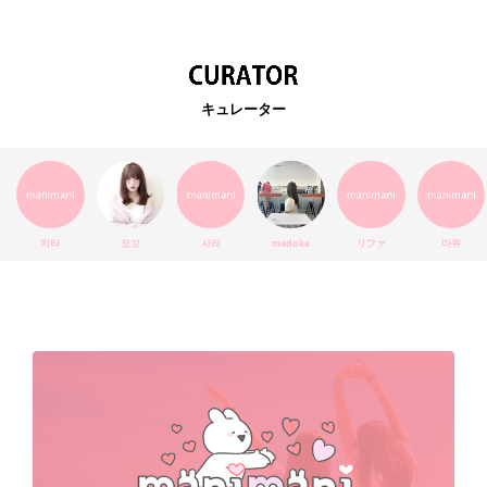
韓国カフェ
スキンケア
韓国ブランド
KPOPアイドル
EXO
韓国語
ダイエット
stylekorean
3CE
キュレーター
インスタ映え
韓国グルメ
スタイルコリアン
インスタグラム
SEVENTEEN
セルカ
おしゃれ
エチュードハウス
防弾少年団
アプリ
韓国料理
コラボ
YouTube
少女時代
SNS映え
アイシャドウ
치타
요꼬
사라
madoka
リファ
마쮸
弘大
クッションファンデ
ハングル
旅行
MAY
Netflix
NCT
BLACKPINK
インスタ
おすすめ
デビュー
渡韓
明洞
ソウル
オシャレ
夏
ホンデ
韓国雑貨