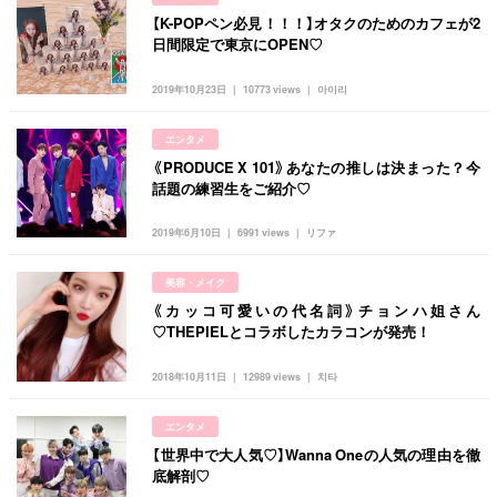
【K-POPペン必見！！！】オタクのためのカフェが2
日間限定で東京にOPEN♡
2019年10月23日
10773 views
아이리
エンタメ
《PRODUCE X 101》あなたの推しは決まった？今
話題の練習生をご紹介♡
2019年6月10日
6991 views
リファ
美容・メイク
《カッコ可愛いの代名詞》チョンハ姐さん
♡THEPIELとコラボしたカラコンが発売！
2018年10月11日
12989 views
치타
エンタメ
【世界中で大人気♡】Wanna Oneの人気の理由を徹
底解剖♡