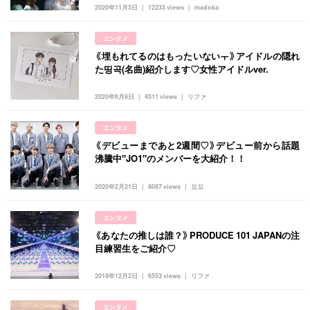
韓国
オルチャン
韓国コスメ
韓国トレンド
2020年11月3日
12233 views
madoka
タグ一覧
韓国旅行
韓国ファッション
韓国アイドル
エンタメ
キュレーター一覧
メイク
k-pop
コスメ
ファッション
《埋もれてるのはもったいないㅜ》アイドルの隠れ
た띵곡(名曲)紹介します♡女性アイドルver.
kpop
トレンド
韓国メイク
運営会社
2020年6月8日
4511 views
リファ
オルチャンメイク
twice
人気
アイドル
利用規約
韓国ドラマ
カフェ
かわいい
エンタメ
プライバシーポリシー
《デビューまであと2週間♡》デビュー前から話題
沸騰中"JO1"のメンバーを大紹介！！
お問い合わせ
2020年2月21日
8087 views
요꼬
エンタメ
《あなたの推しは誰？》PRODUCE 101 JAPANの注
目練習生をご紹介♡
2019年12月2日
6553 views
リファ
エンタメ