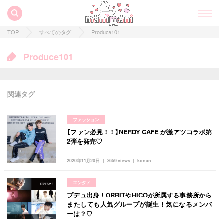
TOP
すべてのタグ
Produce101
Produce101
関連タグ
ファッション
【ファン必見！！】NERDY CAFE が激アツコラボ第
2弾を発売♡
2020年11月20日
3659 views
konan
すべての記事
エンタメ
manimani について
プデュ出身！ORBITやHICOが所属する事務所から
またしても人気グループが誕生！気になるメンバ
ーは？♡
カテゴリー一覧