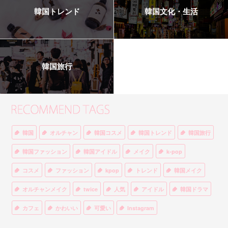
韓国トレンド
韓国文化・生活
韓国旅行
韓国
オルチャン
韓国コスメ
韓国トレンド
韓国旅行
韓国ファッション
韓国アイドル
メイク
k-pop
コスメ
ファッション
kpop
トレンド
韓国メイク
オルチャンメイク
twice
人気
アイドル
韓国ドラマ
カフェ
かわいい
可愛い
Instagram
オルチャンファッション
BTS
美容
ティント
リップ