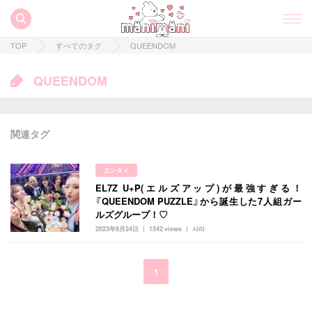
TOP
すべてのタグ
QUEENDOM
QUEENDOM
関連タグ
エンタメ
EL7Z U+P(エルズアップ)が最強すぎる！
すべての記事
『QUEENDOM PUZZLE』から誕生した7人組ガー
ルズグループ！♡
manimani について
2023年9月24日
1542 views
사라
カテゴリー一覧
韓国
オルチャン
韓国コスメ
韓国トレンド
1
タグ一覧
韓国旅行
韓国ファッション
韓国アイドル
キュレーター一覧
メイク
k-pop
コスメ
ファッション