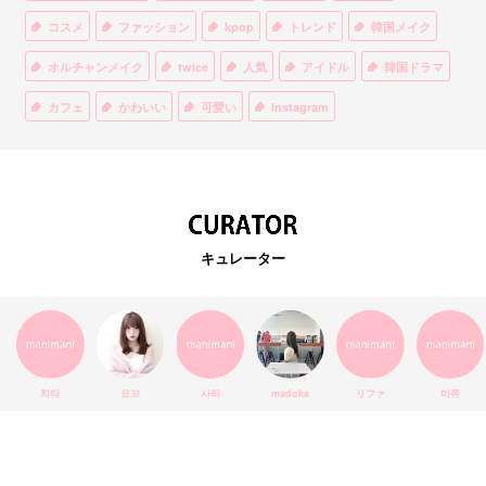
コスメ
ファッション
kpop
トレンド
韓国メイク
オルチャンメイク
twice
人気
アイドル
韓国ドラマ
カフェ
かわいい
可愛い
Instagram
オルチャンファッション
BTS
美容
ティント
リップ
韓国カフェ
スキンケア
韓国ブランド
KPOPアイドル
EXO
韓国語
ダイエット
stylekorean
3CE
キュレーター
インスタ映え
韓国グルメ
スタイルコリアン
インスタグラム
SEVENTEEN
セルカ
おしゃれ
エチュードハウス
防弾少年団
アプリ
韓国料理
コラボ
YouTube
少女時代
SNS映え
アイシャドウ
치타
요꼬
사라
madoka
リファ
마쮸
弘大
クッションファンデ
ハングル
旅行
MAY
Netflix
NCT
BLACKPINK
インスタ
おすすめ