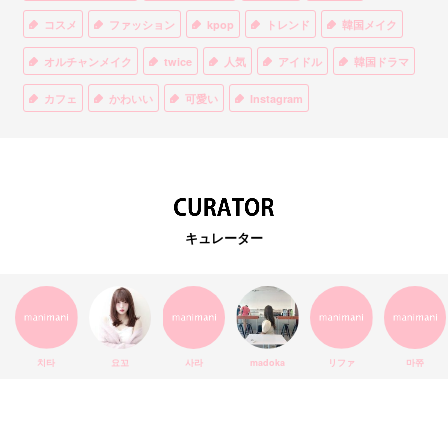
コスメ
ファッション
kpop
トレンド
韓国メイク
オルチャンメイク
twice
人気
アイドル
韓国ドラマ
カフェ
かわいい
可愛い
Instagram
オルチャンファッション
BTS
美容
ティント
リップ
韓国カフェ
スキンケア
韓国ブランド
KPOPアイドル
EXO
韓国語
ダイエット
stylekorean
3CE
キュレーター
インスタ映え
韓国グルメ
スタイルコリアン
インスタグラム
SEVENTEEN
セルカ
おしゃれ
エチュードハウス
防弾少年団
アプリ
韓国料理
コラボ
YouTube
少女時代
SNS映え
アイシャドウ
치타
요꼬
사라
madoka
リファ
마쮸
弘大
クッションファンデ
ハングル
旅行
MAY
Netflix
NCT
BLACKPINK
インスタ
おすすめ