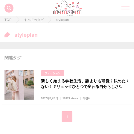
TOP
すべてのタグ
styleplan
styleplan
関連タグ
ファッション
新しく始まる学校生活、誰よりも可愛く決めたく
すべての記事
ない！？リュックひとつで変わる自分らしさ♡
manimani について
2017年3月8日
16379 views
혜진이
カテゴリー一覧
韓国
オルチャン
韓国コスメ
韓国トレンド
1
タグ一覧
韓国旅行
韓国ファッション
韓国アイドル
キュレーター一覧
メイク
k-pop
コスメ
ファッション