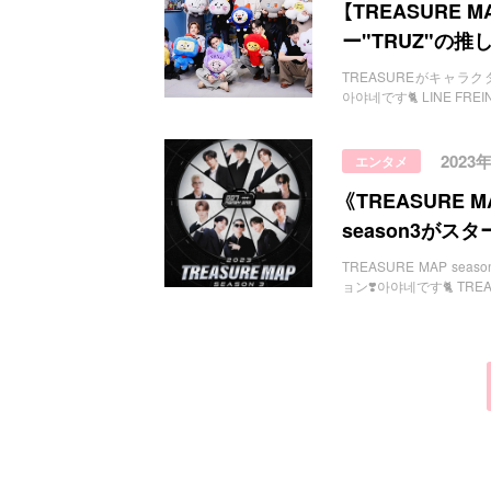
お問い合わせ
【TREASURE
ー"TRUZ"の
TREASUREがキャラクターに♡ h
아야네です🐈 LINE FRE
2023
エンタメ
《TREASURE 
season3がス
TREASURE MAP season３！
ョン❣️아야네です🐈 TRE