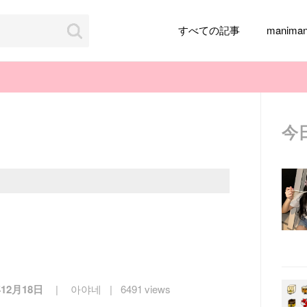
すべての記事
manim
今
韓国旅行
韓国ファッション
韓国アイドル
メイク
k-pop
アイドル
韓国ドラマ
カフェ
かわいい
年12月18日
아야네
6491 views