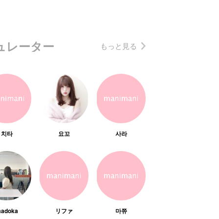
ュレーター
もっと見る
치타
요꼬
사라
adoka
リファ
마쮸