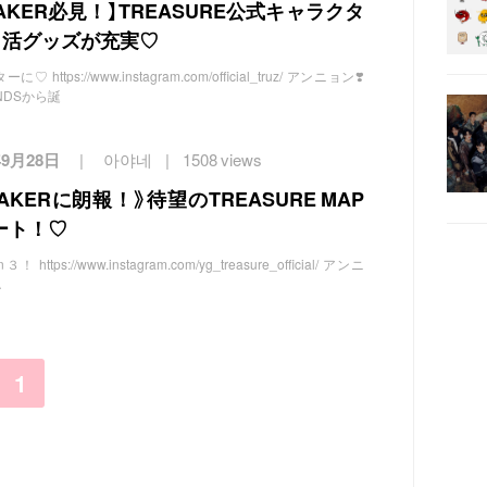
 MAKER必見！】TREASURE公式キャラクタ
推し活グッズが充実♡
ttps://www.instagram.com/official_truz/ アンニョン❣️
INDSから誕
年9月28日
아야네
1508 views
MAKERに朗報！》待望のTREASURE MAP
タート！♡
 https://www.instagram.com/yg_treasure_official/ アンニ
A
1