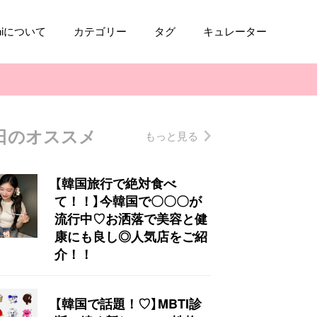
aniについて
カテゴリー
タグ
キュレーター
日のオススメ
もっと見る
コスメ
ファッション
kpop
トレンド
【韓国旅行で絶対食べ
て！！】今韓国で〇〇〇が
流行中♡お洒落で美容と健
康にも良し◎人気店をご紹
介！！
【韓国で話題！♡】MBTI診