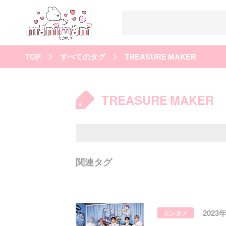
TOP
すべてのタグ
TREASURE MAKER
すべての記事
manimani について
TREASURE MAKER
カテゴリー一覧
韓国
オルチャン
韓国コスメ
韓国トレンド
タグ一覧
韓国メイク
オルチャンメイク
twice
人気
キュレーター一覧
関連タグ
運営会社
利用規約
プライバシーポリシー
2023
エンタメ