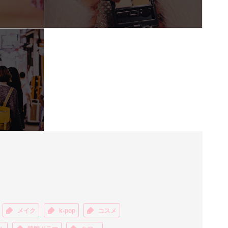
メイク
k-pop
コスメ