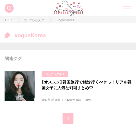
TOP
すべてのタグ
vogueKorea
vogueKorea
関連タグ
コリアングルメ
【オススメ】韓国旅行で絶対行くべきっ！リアル韓
すべての記事
国女子に人気な카페まとめ♡
manimani について
2017年1月26日
14299 views
레이
カテゴリー一覧
韓国
オルチャン
韓国コスメ
韓国トレンド
1
タグ一覧
韓国旅行
韓国ファッション
韓国アイドル
キュレーター一覧
メイク
k-pop
コスメ
ファッション