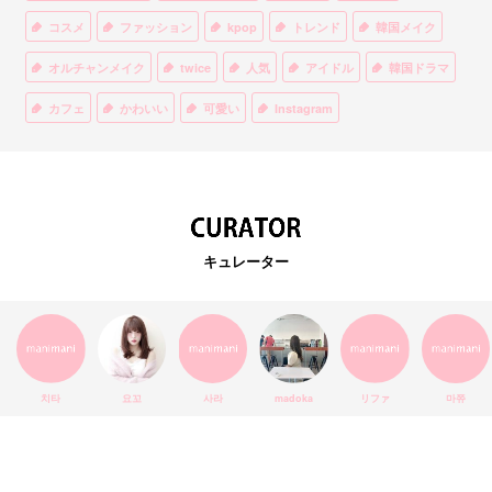
コスメ
ファッション
kpop
トレンド
韓国メイク
オルチャンメイク
twice
人気
アイドル
韓国ドラマ
カフェ
かわいい
可愛い
Instagram
オルチャンファッション
BTS
美容
ティント
リップ
韓国カフェ
スキンケア
韓国ブランド
KPOPアイドル
EXO
韓国語
ダイエット
stylekorean
3CE
キュレーター
インスタ映え
韓国グルメ
スタイルコリアン
インスタグラム
SEVENTEEN
セルカ
おしゃれ
エチュードハウス
防弾少年団
アプリ
韓国料理
コラボ
YouTube
少女時代
SNS映え
アイシャドウ
치타
요꼬
사라
madoka
リファ
마쮸
弘大
クッションファンデ
ハングル
旅行
MAY
Netflix
NCT
BLACKPINK
インスタ
おすすめ