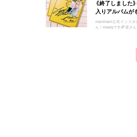
お問い合わせ
《終了しました》
入りアルバムが
manimani公式インスタのソン
ん！massyです🌈 皆さ