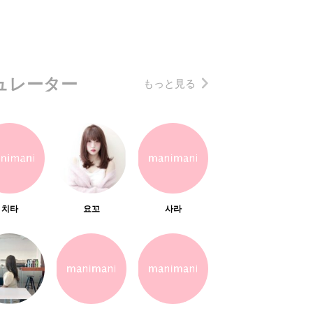
ュレーター
もっと見る
치타
요꼬
사라