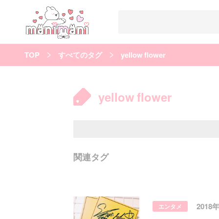
TOP
すべてのタグ
yellow flower
すべての記事
manimani について
yellow flower
カテゴリー一覧
韓国
オルチャン
韓国コスメ
韓国トレンド
タグ一覧
韓国メイク
オルチャンメイク
twice
人気
キュレーター一覧
関連タグ
運営会社
利用規約
プライバシーポリシー
2018
エンタメ