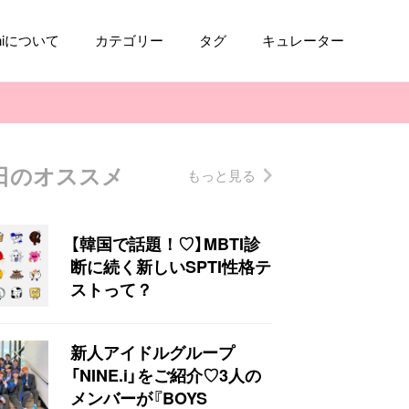
aniについて
カテゴリー
タグ
キュレーター
日のオススメ
もっと見る
コスメ
ファッション
kpop
トレンド
【韓国で話題！♡】MBTI診
断に続く新しいSPTI性格テ
ストって？
新人アイドルグループ
「NINE.i」をご紹介♡3人の
メンバーが『BOYS