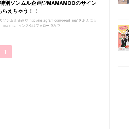
特別ソンムル企画♡MAMAMOOのサイン
もらえちゃう！！
ムル企画💘 http://instagram.com/pearl_ma10 あんにょ
ん、manimaniインスタはフォロー済みで
1