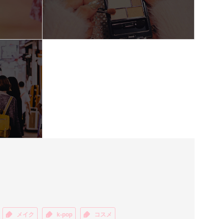
メイク
k-pop
コスメ