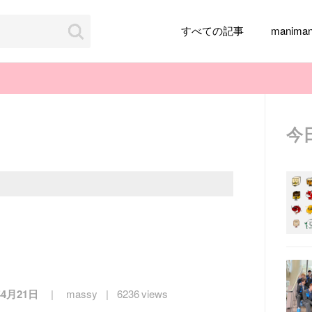
すべての記事
manim
今
韓国旅行
韓国ファッション
韓国アイドル
メイク
k-pop
アイドル
韓国ドラマ
カフェ
かわいい
年4月21日
massy
6236 views