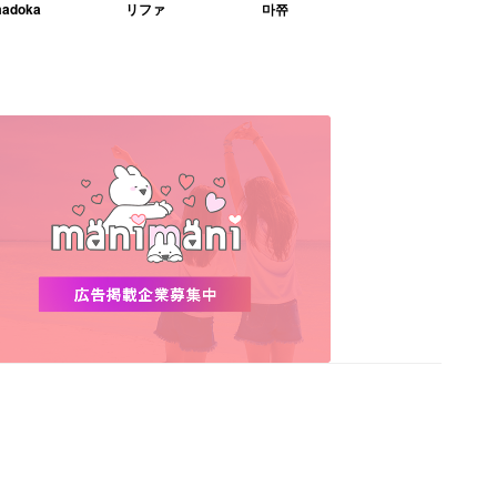
adoka
リファ
마쮸