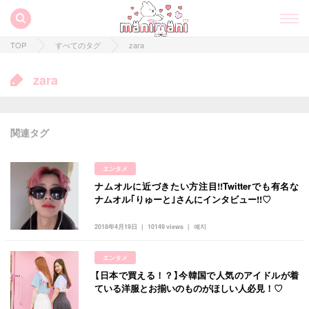
TOP
すべてのタグ
zara
zara
関連タグ
エンタメ
ナムオルに近づきたい方注目!!Twitterでも有名な
すべての記事
ナムオル｢りゅーと｣さんにインタビュー!!♡
manimani について
2018年4月19日
10149 views
예지
カテゴリー一覧
エンタメ
韓国
オルチャン
韓国コスメ
韓国トレンド
【日本で買える！？】今韓国で人気のアイドルが着
タグ一覧
韓国旅行
韓国ファッション
韓国アイドル
ている洋服とお揃いのものがほしい人必見！♡
キュレーター一覧
メイク
k-pop
コスメ
ファッション