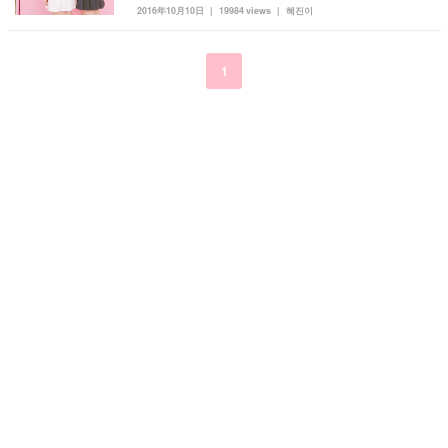
2016年10月10日
19984 views
혜진이
kpop
トレンド
韓国メイク
運営会社
オルチャンメイク
twice
人気
アイドル
1
利用規約
韓国ドラマ
カフェ
かわいい
プライバシーポリシー
お問い合わせ