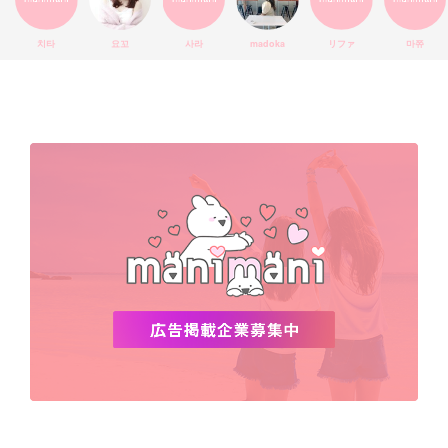
エチュードハウス
防弾少年団
アプリ
韓国料理
コラボ
YouTube
少女時代
SNS映え
アイシャドウ
치타
요꼬
사라
madoka
リファ
마쮸
弘大
クッションファンデ
ハングル
旅行
MAY
Netflix
NCT
BLACKPINK
インスタ
おすすめ
デビュー
渡韓
明洞
ソウル
オシャレ
夏
ホンデ
韓国雑貨