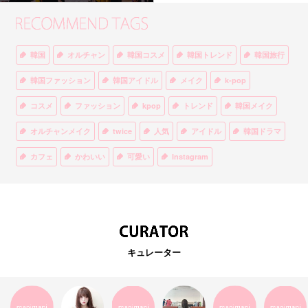
韓国
オルチャン
韓国コスメ
韓国トレンド
韓国旅行
韓国ファッション
韓国アイドル
メイク
k-pop
コスメ
ファッション
kpop
トレンド
韓国メイク
オルチャンメイク
twice
人気
アイドル
韓国ドラマ
カフェ
かわいい
可愛い
Instagram
オルチャンファッション
BTS
美容
ティント
リップ
韓国カフェ
スキンケア
韓国ブランド
KPOPアイドル
EXO
韓国語
ダイエット
stylekorean
3CE
キュレーター
インスタ映え
韓国グルメ
スタイルコリアン
インスタグラム
SEVENTEEN
セルカ
おしゃれ